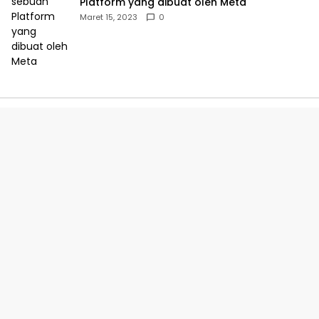
Platform yang dibuat oleh Meta
Maret 15, 2023
0
Dusun Gempol Tengah, RT 012/007, Desa Purwadana,
Kecamatan Telukjambe Timur, Karawang.
Redaksi
Privacy Policy
Indeks Berita
Pedoman Media Siber
©Editorial.co.id - 2024