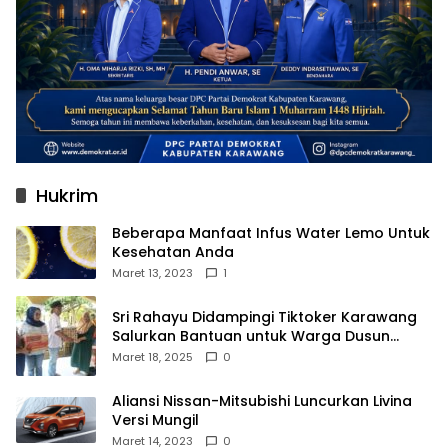
Hukrim
Beberapa Manfaat Infus Water Lemo Untuk
Kesehatan Anda
Maret 13, 2023
1
Sri Rahayu Didampingi Tiktoker Karawang
Salurkan Bantuan untuk Warga Dusun
Kampek Desa Karangligar
Maret 18, 2025
0
Aliansi Nissan-Mitsubishi Luncurkan Livina
Versi Mungil
Maret 14, 2023
0