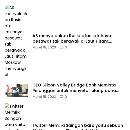
AS menyalahkan Rusia atas jatuhnya
pesawat tak berawak di Laut Hitam,
Moskow menyangkal
Maret 15, 2023
0
CEO Silicon Valley Bridge Bank Meminta
Pelanggan untuk menyetor ulang dana
Mereka
Maret 15, 2023
0
Twitter Memiliki Saingan baru yaitu sebuah