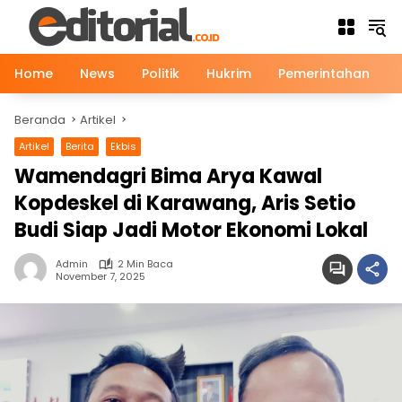
Langsung
ke
konten
Home
News
Politik
Hukrim
Pemerintahan
Beranda
Artikel
Artikel
Berita
Ekbis
Wamendagri Bima Arya Kawal
Kopdeskel di Karawang, Aris Setio
Budi Siap Jadi Motor Ekonomi Lokal
Admin
2 Min Baca
November 7, 2025