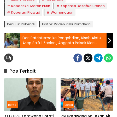
Kopdeskel Merah Putih
Koperasi Desa/Kelurahan
Koperasi Plawad
Wamendagri
Penulis: Rohendi
Editor: Raden Rizki Ramdhani
Dari Patriotisme ke Pengabdian, Kisah Aiptu
Asep Saiful Zaelani, Anggota Polsek Klari
yang Mengutamakan Kepercayaan
Masyarakat
Pos Terkait
Berita
Berita
XTC DPC Karawang Soroti
PSI Karawang Salurkan Air