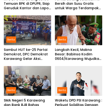
Temuan BPK di DPUPR, Siap
Bersih dan Susu Gratis
Geruduk Kantor dan Lapor
untuk Warga Terdampak
ke Kejati
Kekeringan di Karawang
Selatan
Berita
Berita
Sambut HUT ke-25 Partai
Langkah Kecil, Makna
Demokrat, DPC Demokrat
Besar: Babinsa Kodim
Karawang Gelar Aksi
0604/Karawang Wujudkan
Bersih Lingkungan di
7 Pilar Pangkal Perjuangan
Ciampel
Berita
Berita
SMA Negeri 5 Karawang
Waketu DPD PSI Karawang :
dan Bank BJB Bahas
Perkuat Soliditas Dengan