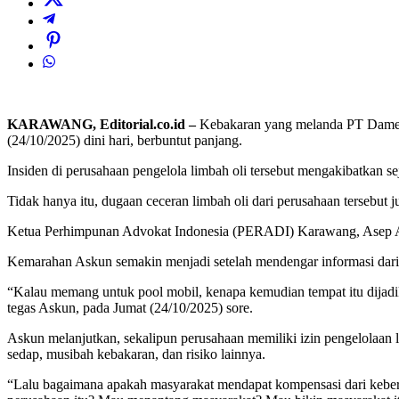
KARAWANG, Editorial.co.id –
Kebakaran yang melanda PT Dame A
(24/10/2025) dini hari, berbuntut panjang.
Insiden di perusahaan pengelola limbah oli tersebut mengakibatkan s
Tidak hanya itu, dugaan ceceran limbah oli dari perusahaan tersebut
Ketua Perhimpunan Advokat Indonesia (PERADI) Karawang, Asep Ag
Kemarahan Askun semakin menjadi setelah mendengar informasi dari m
“Kalau memang untuk pool mobil, kenapa kemudian tempat itu dijad
tegas Askun, pada Jumat (24/10/2025) sore.
Askun melanjutkan, sekalipun perusahaan memiliki izin pengelolaan 
sedap, musibah kebakaran, dan risiko lainnya.
“Lalu bagaimana apakah masyarakat mendapat kompensasi dari keberad