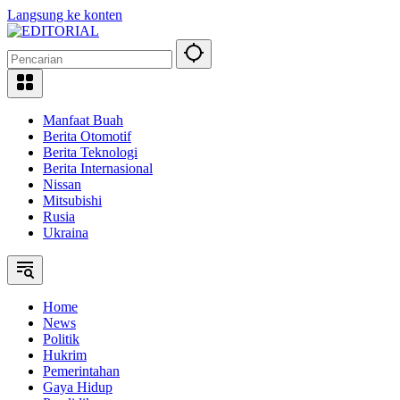
Langsung ke konten
Manfaat Buah
Berita Otomotif
Berita Teknologi
Berita Internasional
Nissan
Mitsubishi
Rusia
Ukraina
Home
News
Politik
Hukrim
Pemerintahan
Gaya Hidup