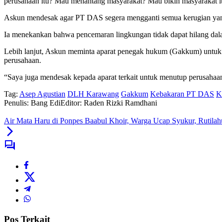
perusahaan itu? Mau menantang masyarakat? Mau bikin masyarakat i
Askun mendesak agar PT DAS segera mengganti semua kerugian yang
Ia menekankan bahwa pencemaran lingkungan tidak dapat hilang da
Lebih lanjut, Askun meminta aparat penegak hukum (Gakkum) untuk m
perusahaan.
“Saya juga mendesak kepada aparat terkait untuk menutup perusahaan
Tag:
Asep Agustian
DLH Karawang
Gakkum
Kebakaran PT DAS
K
Penulis: Bang Edi
Editor: Raden Rizki Ramdhani
Air Mata Haru di Ponpes Baabul Khoir, Warga Ucap Syukur, Rutil
Pos Terkait