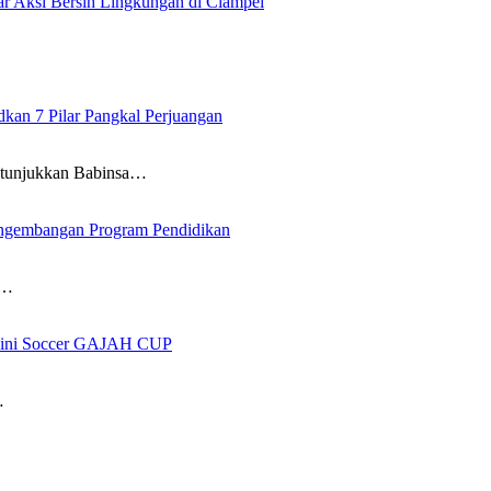
 Aksi Bersih Lingkungan di Ciampel
an 7 Pilar Pangkal Perjuangan
itunjukkan Babinsa…
ngembangan Program Pendidikan
i…
 Mini Soccer GAJAH CUP
…