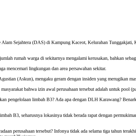
lam Sejahtera (DAS) di Kampung Kaceot, Kelurahan Tunggakjati, K
ejumlah rumah warga di sekitarnya mengalami kerusakan, bahkan sebagi
 juga mencemari lingkungan dan area persawahan sekitar.
ustian (Askun), mengaku geram dengan insiden yang merugikan masy
asyarakat bahwa izin awal perusahaan tersebut adalah untuk pool (pa
ikan pengelolaan limbah B3? Ada apa dengan DLH Karawang? Benarkah
limbah B3, seharusnya lokasinya tidak berada rapat dengan permukima
aan perusahaan tersebut? Infonya tidak ada selama tiga tahun terakh