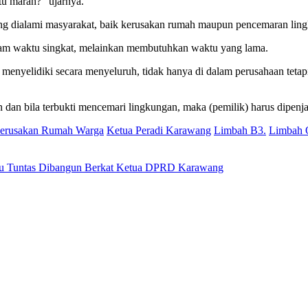
tu marah?” ujarnya.
 dialami masyarakat, baik kerusakan rumah maupun pencemaran lingk
lam waktu singkat, melainkan membutuhkan waktu yang lama.
enyelidiki secara menyeluruh, tidak hanya di dalam perusahaan tetap
 dan bila terbukti mencemari lingkungan, maka (pemilik) harus dipenj
erusakan Rumah Warga
Ketua Peradi Karawang
Limbah B3.
Limbah 
ahu Tuntas Dibangun Berkat Ketua DPRD Karawang