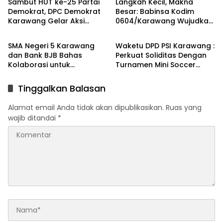
Sambut HUT ke-25 Partai
Langkah Kecil, Makna
Demokrat, DPC Demokrat
Besar: Babinsa Kodim
Karawang Gelar Aksi
0604/Karawang Wujudkan
Berita
Berita
Bersih Lingkungan di
7 Pilar Pangkal Perjuangan
Ciampel
SMA Negeri 5 Karawang
Waketu DPD PSI Karawang :
dan Bank BJB Bahas
Perkuat Soliditas Dengan
Kolaborasi untuk
Turnamen Mini Soccer
Pengembangan Program
GAJAH CUP
Pendidikan
Tinggalkan Balasan
Alamat email Anda tidak akan dipublikasikan.
Ruas yang
wajib ditandai
*