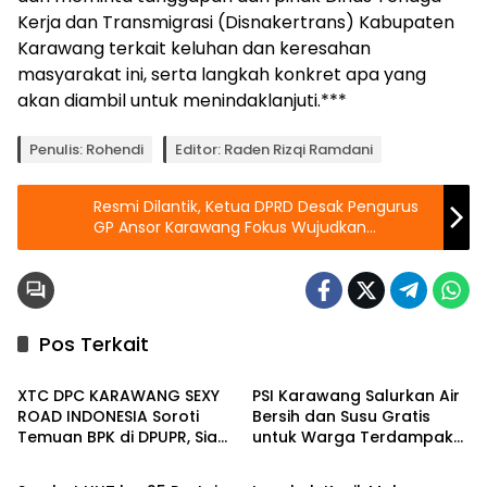
Kerja dan Transmigrasi (Disnakertrans) Kabupaten
Karawang terkait keluhan dan keresahan
masyarakat ini, serta langkah konkret apa yang
akan diambil untuk menindaklanjuti.***
Penulis: Rohendi
Editor: Raden Rizqi Ramdani
Resmi Dilantik, Ketua DPRD Desak Pengurus
GP Ansor Karawang Fokus Wujudkan
Kemandirian Ekonomi Lewat BUMA
Pos Terkait
Berita
Berita
XTC DPC KARAWANG SEXY
PSI Karawang Salurkan Air
ROAD INDONESIA Soroti
Bersih dan Susu Gratis
Temuan BPK di DPUPR, Siap
untuk Warga Terdampak
Berita
Berita
Geruduk Kantor dan Lapor
Kekeringan di Karawang
ke Kejati
Selatan