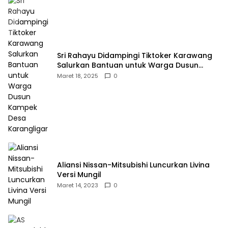
Sri Rahayu Didampingi Tiktoker Karawang
Salurkan Bantuan untuk Warga Dusun
Kampek Desa Karangligar
Maret 18, 2025
0
Aliansi Nissan-Mitsubishi Luncurkan Livina
Versi Mungil
Maret 14, 2023
0