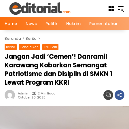
Langsung
ke
konten
Home
News
Politik
Hukrim
Pemerintahan
Beranda
Berita
Berita
Pendidikan
TNI-Polri
Jangan Jadi ‘Cemen’! Danramil
Karawang Kobarkan Semangat
Patriotisme dan Disiplin di SMKN 1
Lewat Program KKRI
Admin
2 Min Baca
Oktober 20, 2025