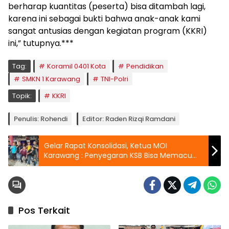
berharap kuantitas (peserta) bisa ditambah lagi,
karena ini sebagai bukti bahwa anak-anak kami
sangat antusias dengan kegiatan program (KKRI)
ini,” tutupnya.***
Tag:
Koramil 0401 Kota
Pendidikan
SMKN 1 Karawang
TNI-Polri
Topik:
KKRI
Penulis: Rohendi
Editor: Raden Rizqi Ramdani
Gelar Rapat Konsolidasi, Ketua MOI
Karawang : Penyegaran KSB Bisa Memacu
Kinerja Organisasi Lebih Baik
Pos Terkait