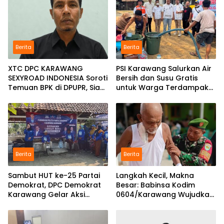
Berita
Berita
XTC DPC KARAWANG
PSI Karawang Salurkan Air
SEXYROAD INDONESIA Soroti
Bersih dan Susu Gratis
Temuan BPK di DPUPR, Siap
untuk Warga Terdampak
Geruduk Kantor dan Lapor
Kekeringan di Karawang
ke Kejati
Selatan
Berita
Berita
Sambut HUT ke-25 Partai
Langkah Kecil, Makna
Demokrat, DPC Demokrat
Besar: Babinsa Kodim
Karawang Gelar Aksi
0604/Karawang Wujudkan
Bersih Lingkungan di
7 Pilar Pangkal Perjuangan
Ciampel