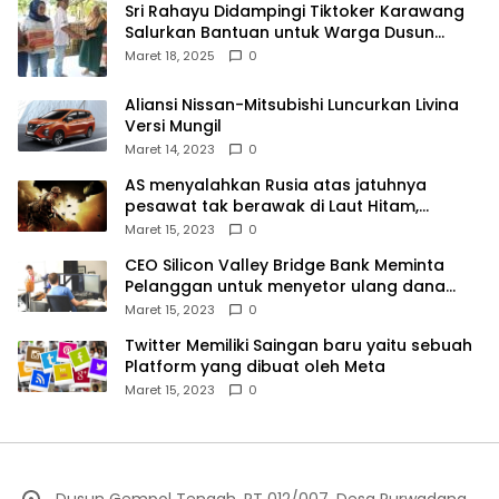
Sri Rahayu Didampingi Tiktoker Karawang
Salurkan Bantuan untuk Warga Dusun
Kampek Desa Karangligar
Maret 18, 2025
0
Aliansi Nissan-Mitsubishi Luncurkan Livina
Versi Mungil
Maret 14, 2023
0
AS menyalahkan Rusia atas jatuhnya
pesawat tak berawak di Laut Hitam,
Moskow menyangkal
Maret 15, 2023
0
CEO Silicon Valley Bridge Bank Meminta
Pelanggan untuk menyetor ulang dana
Mereka
Maret 15, 2023
0
Twitter Memiliki Saingan baru yaitu sebuah
Platform yang dibuat oleh Meta
Maret 15, 2023
0