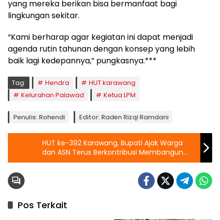
yang mereka berikan bisa bermanfaat bagi
lingkungan sekitar.
“Kami berharap agar kegiatan ini dapat menjadi
agenda rutin tahunan dengan konsep yang lebih
baik lagi kedepannya,” pungkasnya.***
Tag:
Hendra
HUT karawang
Kelurahan Palawad
Ketua LPM
Penulis: Rohendi
Editor: Raden Rizqi Ramdani
HUT ke-392 Karawang, Bupati Ajak Warga
dan ASN Terus Berkontribusi Membangun
Daerah
Pos Terkait
Berita