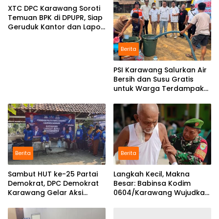
XTC DPC Karawang Soroti
Temuan BPK di DPUPR, Siap
Geruduk Kantor dan Lapor
ke Kejati
Berita
PSI Karawang Salurkan Air
Bersih dan Susu Gratis
untuk Warga Terdampak
Kekeringan di Karawang
Selatan
Berita
Berita
Sambut HUT ke-25 Partai
Langkah Kecil, Makna
Demokrat, DPC Demokrat
Besar: Babinsa Kodim
Karawang Gelar Aksi
0604/Karawang Wujudkan
Bersih Lingkungan di
7 Pilar Pangkal Perjuangan
Ciampel