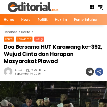
Langsung
ke
konten
Home
News
Politik
Hukrim
Pemerintahan
Beranda
Berita
Berita
Pariwisata
Religi
Doa Bersama HUT Karawang ke-392,
Wujud Cinta dan Harapan
Masyarakat Plawad
Admin
2 Min Baca
September 14, 2025