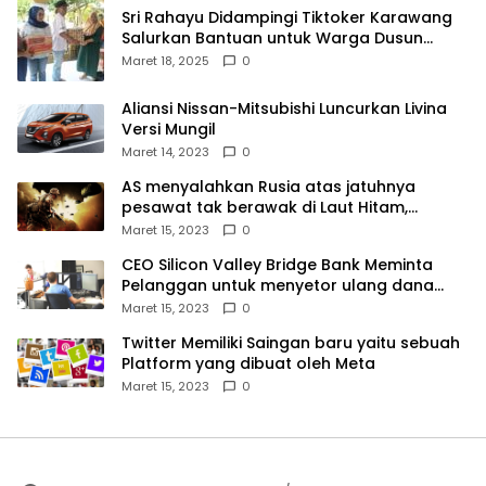
Sri Rahayu Didampingi Tiktoker Karawang
Salurkan Bantuan untuk Warga Dusun
Kampek Desa Karangligar
Maret 18, 2025
0
Aliansi Nissan-Mitsubishi Luncurkan Livina
Versi Mungil
Maret 14, 2023
0
AS menyalahkan Rusia atas jatuhnya
pesawat tak berawak di Laut Hitam,
Moskow menyangkal
Maret 15, 2023
0
CEO Silicon Valley Bridge Bank Meminta
Pelanggan untuk menyetor ulang dana
Mereka
Maret 15, 2023
0
Twitter Memiliki Saingan baru yaitu sebuah
Platform yang dibuat oleh Meta
Maret 15, 2023
0