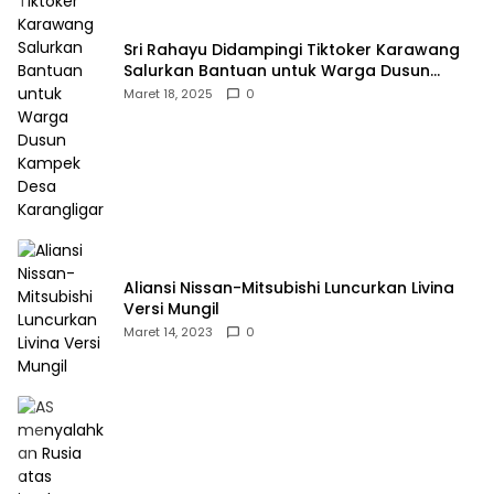
Sri Rahayu Didampingi Tiktoker Karawang
Salurkan Bantuan untuk Warga Dusun
Kampek Desa Karangligar
Maret 18, 2025
0
Aliansi Nissan-Mitsubishi Luncurkan Livina
Versi Mungil
Maret 14, 2023
0