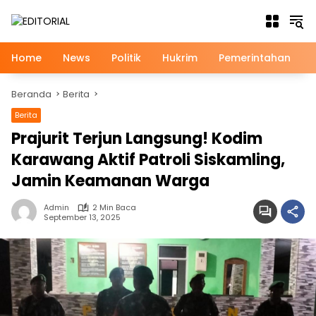
Langsung
ke
konten
Home
News
Politik
Hukrim
Pemerintahan
Beranda
Berita
Berita
Prajurit Terjun Langsung! Kodim
Karawang Aktif Patroli Siskamling,
Jamin Keamanan Warga
Admin
2 Min Baca
September 13, 2025