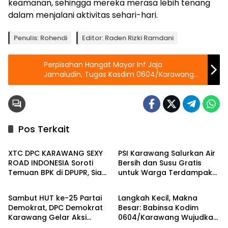
keamanan, sehingga mereka merasa lebih tenang
dalam menjalani aktivitas sehari-hari.
Penulis: Rohendi
Editor: Raden Rizki Ramdani
Perpisahan Hangat Mayor Inf Jaja
Jamaludin, Tugas Kasdim 0604/Karawang
Kini Diemban Mayor Inf Saeful Husna
Pos Terkait
Berita
Berita
XTC DPC KARAWANG SEXY
PSI Karawang Salurkan Air
ROAD INDONESIA Soroti
Bersih dan Susu Gratis
Temuan BPK di DPUPR, Siap
untuk Warga Terdampak
Berita
Berita
Geruduk Kantor dan Lapor
Kekeringan di Karawang
ke Kejati
Selatan
Sambut HUT ke-25 Partai
Langkah Kecil, Makna
Demokrat, DPC Demokrat
Besar: Babinsa Kodim
Karawang Gelar Aksi
0604/Karawang Wujudkan
Berita
Berita
Bersih Lingkungan di
7 Pilar Pangkal Perjuangan