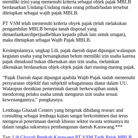
memiliki izin) yang memenuhi kriteria sebagai objek pajak MBLB
berdasarkan Undang-Undang maka orang pribadi/badan tersebut
ditetapkan sebagai wajib pajak MBLB.
⁠PT VSM telah memenuhi kriteria obyek pajak (telah melakukan
pengambilan MBLB berupa tanah disposal yang
dimanfaatkan/diperjualbelikan kepada pihak lain untuk urugan),
maka ditetapkan sebagai Wajib Pajak MBLB.
Kesimpulannya, ungkap Lili, ⁠pajak daerah dapat dipungut walaupun
kegiatan usaha yang bersangkutan belum memiliki izin usaha karena
pajak dimaksud bukan dikenakan atas izin usaha, melainkan
dikenakan berdasarkan objek-objek pajak dari masing-masing pajak.
“Pajak Daerah dapat dipungut apabila Wajib Pajak sudah memenuhi
persyaratan objektif dan subjektif sebagaimana diatur dalam UU.
Walaupun demikian pemerintah daerah berkewajiban untuk
mendorong pelaku usaha untuk mengurus izin usaha sesuai
kewenangannya,” pungkasnya.
Lembaga Ghazali Centers yang bergerak dibidang researc and
consulting sebagai lembaga kajian sangat berkomitmen dan terus
mengawal penerimaan daerah khusus sektor swasta semuanya itu
dalam rangka suksesnya pembangunan daerah Karawang.***
Tag:
Lili Ghazali
Pemkab Karawang
PT VSM
Tarik Pajak MBLB