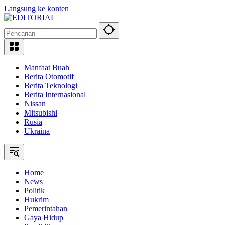
Langsung ke konten
Manfaat Buah
Berita Otomotif
Berita Teknologi
Berita Internasional
Nissan
Mitsubishi
Rusia
Ukraina
Home
News
Politik
Hukrim
Pemerintahan
Gaya Hidup