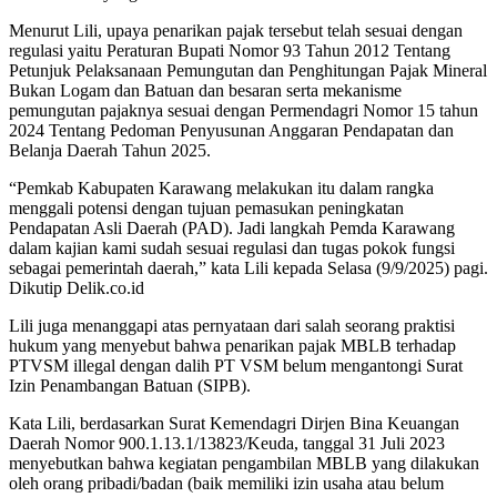
Menurut Lili, upaya penarikan pajak tersebut telah sesuai dengan
regulasi yaitu Peraturan Bupati Nomor 93 Tahun 2012 Tentang
Petunjuk Pelaksanaan Pemungutan dan Penghitungan Pajak Mineral
Bukan Logam dan Batuan dan besaran serta mekanisme
pemungutan pajaknya sesuai dengan Permendagri Nomor 15 tahun
2024 Tentang Pedoman Penyusunan Anggaran Pendapatan dan
Belanja Daerah Tahun 2025.
“Pemkab Kabupaten Karawang melakukan itu dalam rangka
menggali potensi dengan tujuan pemasukan peningkatan
Pendapatan Asli Daerah (PAD). Jadi langkah Pemda Karawang
dalam kajian kami sudah sesuai regulasi dan tugas pokok fungsi
sebagai pemerintah daerah,” kata Lili kepada Selasa (9/9/2025) pagi.
Dikutip Delik.co.id
Lili juga menanggapi atas pernyataan dari salah seorang praktisi
hukum yang menyebut bahwa penarikan pajak MBLB terhadap
PTVSM illegal dengan dalih PT VSM belum mengantongi Surat
Izin Penambangan Batuan (SIPB).
Kata Lili, berdasarkan Surat Kemendagri Dirjen Bina Keuangan
Daerah Nomor 900.1.13.1/13823/Keuda, tanggal 31 Juli 2023
menyebutkan bahwa kegiatan pengambilan MBLB yang dilakukan
oleh orang pribadi/badan (baik memiliki izin usaha atau belum