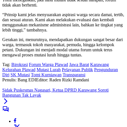
tidak akan berhenti.
“Prinsip kami jelas menyuarakan aspirasi warga secara damai, tertib,
dan sesuai aturan. Kami akan melakukan evaluasi dan kembali
menggunakan mekanisme administrasi lain, bahkan ke tingkat yang
lebih tinggi,” tambahnya.
Gerakan ini, menurutnya, mendapatkan dukungan sangat besar dari
warga, termasuk tokoh masyarakat, pemuda, hingga kelompok
petani. Dukungan ini menjadi modal utama forum untuk terus
mengawal proses mutasi lurah hingga tuntas.
Tag:
Birokrasi
Forum Warga Plawad
Jawa Barat
Karawang
Kelurahan Plawad
Mutasi Lurah
Pelayanan Publik
Pengunduran
Diri
SK Mutasi
Tomi Kurniawan
Transparansi
Penulis: Bang EDI
Editor: Raden Rizki Ramdani
Sidak Puskesmas Nagasari, Ketua DPRD Karawang Soroti
Bangunan Tak Layak