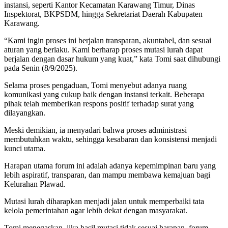
instansi, seperti Kantor Kecamatan Karawang Timur, Dinas
Inspektorat, BKPSDM, hingga Sekretariat Daerah Kabupaten
Karawang.
“Kami ingin proses ini berjalan transparan, akuntabel, dan sesuai
aturan yang berlaku. Kami berharap proses mutasi lurah dapat
berjalan dengan dasar hukum yang kuat,” kata Tomi saat dihubungi
pada Senin (8/9/2025).
Selama proses pengaduan, Tomi menyebut adanya ruang
komunikasi yang cukup baik dengan instansi terkait. Beberapa
pihak telah memberikan respons positif terhadap surat yang
dilayangkan.
Meski demikian, ia menyadari bahwa proses administrasi
membutuhkan waktu, sehingga kesabaran dan konsistensi menjadi
kunci utama.
Harapan utama forum ini adalah adanya kepemimpinan baru yang
lebih aspiratif, transparan, dan mampu membawa kemajuan bagi
Kelurahan Plawad.
Mutasi lurah diharapkan menjadi jalan untuk memperbaiki tata
kelola pemerintahan agar lebih dekat dengan masyarakat.
Tomi menegaskan, jika hasil mutasi tidak sesuai harapan, forum