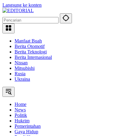
Langsung ke konten
Manfaat Buah
Berita Otomotif
Berita Teknologi
Berita Internasional
Nissan
Mitsubishi
Rusia
Ukraina
Home
News
Politik
Hukrim
Pemerintahan
Gaya Hidup