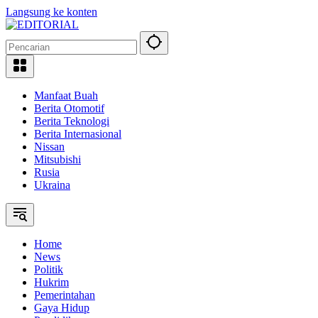
Langsung ke konten
Manfaat Buah
Berita Otomotif
Berita Teknologi
Berita Internasional
Nissan
Mitsubishi
Rusia
Ukraina
Home
News
Politik
Hukrim
Pemerintahan
Gaya Hidup