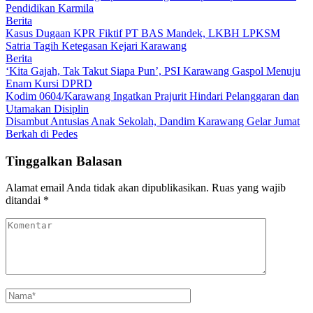
Pendidikan Karmila
Berita
Kasus Dugaan KPR Fiktif PT BAS Mandek, LKBH LPKSM
Satria Tagih Ketegasan Kejari Karawang
Berita
‘Kita Gajah, Tak Takut Siapa Pun’, PSI Karawang Gaspol Menuju
Enam Kursi DPRD
Kodim 0604/Karawang Ingatkan Prajurit Hindari Pelanggaran dan
Utamakan Disiplin
Disambut Antusias Anak Sekolah, Dandim Karawang Gelar Jumat
Berkah di Pedes
Tinggalkan Balasan
Alamat email Anda tidak akan dipublikasikan.
Ruas yang wajib
ditandai
*