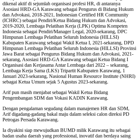
dikenal aktif di sejumlah organisasi profesi HR, di antaranya
Asosiasi HRD-GA Karawang sebagai Pengurus di Bidang Hukum
dan Advokasi, 2018-2021, Indonesian Certified HR Community
(ICHRC) sebagai Pendiri/Ketua Bidang Hukum dan Advokasi,
2019-2020, Lembaga Pelatihan Kerja (LPK) Optima Kompeten
Indonesia sebagai Pendiri/Manager Legal, 2020-sekarang, DPC
Himpunan Lembaga Pelatihan Seluruh Indonesia (HILLSI)
Kabupaten Karawang sebagai Wakil Ketua I, 2021-sekarang, DPD
Himpunan Lembaga Pelatihan Seluruh Indonesia (HILLSI) Provinsi
Jawa Barat sebagai Pengurus Bidang Hukum dan Advokasi, 2021-
sekarang, Asosiasi HRD-GA Karawang sebagai Ketua Bidang I
Organisasi dan Kerjasama Antar Lembaga dari 2022 – sekarang,
Lembaga Kerja Sama (LKS) Tripartit Kabupaten Karawang, 1
Januari 2023-sekarang, Nasional Human Resource Institute (NHRI)
sebagai Ketua Umum sejak 5 Agustus 2023-sekarang.
Arif pun masih menjabat sebagai Wakil Ketua Bidang
Pengembangan SDM dan Vokasi KADIN Karawang.
Dengan pengalaman segudang dalam manajemen HR dan SDM,
Arif digadang-gadang bakal maju dalam seleksi calon direksi PD
Petrogas Persada Karawang.
Ia diyakini siap mewujudkan BUMD milik Karawang itu sebagai
badan usaha daerah yang professional, inovatif dan berdaya saing