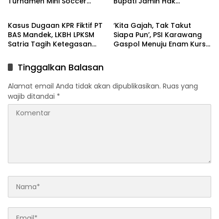
Turnamen Mini Soccer
Bupati Jamin Hak
Berita
Berita
GAJAH CUP
Pendidikan Karmila
Kasus Dugaan KPR Fiktif PT
‘Kita Gajah, Tak Takut
BAS Mandek, LKBH LPKSM
Siapa Pun’, PSI Karawang
Satria Tagih Ketegasan
Gaspol Menuju Enam Kursi
Kejari Karawang
DPRD
Tinggalkan Balasan
Alamat email Anda tidak akan dipublikasikan.
Ruas yang
wajib ditandai
*