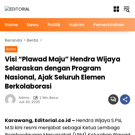
Langsung
ke
konten
Home
News
Politik
Hukrim
Pemerintahan
Beranda
Berita
Berita
Visi “Plawad Maju” Hendra Wijaya
Selaraskan dengan Program
Nasional, Ajak Seluruh Elemen
Berkolaborasi
Admin
2 Min Baca
Juli 30, 2025
Karawang, Editorial.co.id –
Hendra Wijaya S.Psi,
M.Si kini resmi menjabat sebagai Ketua Lembaga
Pemberdayaan Masyarakat (LPM) Kelurahan Plawad