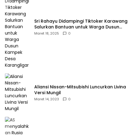
Sri Rahayu Didampingi Tiktoker Karawang
Salurkan Bantuan untuk Warga Dusun
Kampek Desa Karangligar
Maret 18, 2025
0
Aliansi Nissan-Mitsubishi Luncurkan Livina
Versi Mungil
Maret 14, 2023
0