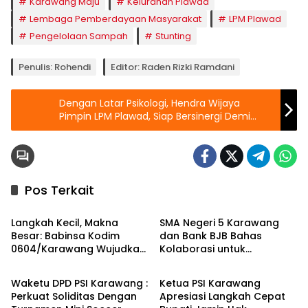
Karawang Maju
Kelurahan Plawad
Lembaga Pemberdayaan Masyarakat
LPM Plawad
Pengelolaan Sampah
Stunting
Penulis: Rohendi
Editor: Raden Rizki Ramdani
Dengan Latar Psikologi, Hendra Wijaya
Pimpin LPM Plawad, Siap Bersinergi Demi
“Plawad Maju”
Pos Terkait
Berita
Berita
Langkah Kecil, Makna
SMA Negeri 5 Karawang
Besar: Babinsa Kodim
dan Bank BJB Bahas
0604/Karawang Wujudkan
Kolaborasi untuk
Berita
Berita
7 Pilar Pangkal Perjuangan
Pengembangan Program
Pendidikan
Waketu DPD PSI Karawang :
Ketua PSI Karawang
Perkuat Soliditas Dengan
Apresiasi Langkah Cepat