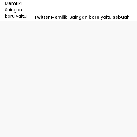
Twitter Memiliki Saingan baru yaitu sebuah
Platform yang dibuat oleh Meta
Maret 15, 2023
0
Dusun Gempol Tengah, RT 012/007, Desa Purwadana,
Kecamatan Telukjambe Timur, Karawang.
Redaksi
Privacy Policy
Indeks Berita