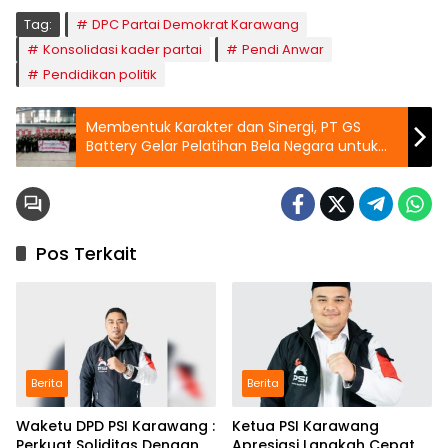
Tag:
DPC Partai Demokrat Karawang
Konsolidasi kader partai
Pendi Anwar
Pendidikan politik
Membentuk Karakter dan Sinergi, PT GS
Battery Gelar Pelatihan Bela Negara untuk
Karyawan
Pos Terkait
Berita
Berita
Waketu DPD PSI Karawang :
Ketua PSI Karawang
Perkuat Soliditas Dengan
Apresiasi Langkah Cepat