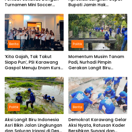
Turnamen Mini Soccer
Bupati Jamin Hak
GAJAH CUP
Pendidikan Karmila
Berita
Politik
‘Kita Gajah, Tak Takut
Momentum Musim Tanam
Siapa Pun’, PSI Karawang
Padi, Nurhadi Pimpin
Gaspol Menuju Enam Kursi
Gerakan Langit Biru
DPRD
Indonesia Asri di
Kecamatan Pedes
Politik
Berita
Aksi Langit Biru Indonesia
Demokrat Karawang Gelar
Asri Bikin Jalan Lingkungan
Aksi Nyata, Ratusan Kader
dan Saluran Irigasi di Desa
Bersihkan Sungai dan