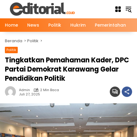
Langsung
ke
konten
Home
News
Politik
Hukrim
Pemerintahan
Beranda
Politik
Politik
Tingkatkan Pemahaman Kader, DPC
Partai Demokrat Karawang Gelar
Pendidikan Politik
Admin
2 Min Baca
Juli 27, 2025