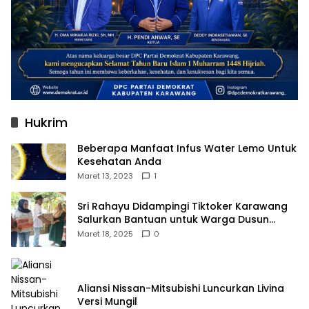
Hukrim
Beberapa Manfaat Infus Water Lemo Untuk
Kesehatan Anda
Maret 13, 2023
1
Sri Rahayu Didampingi Tiktoker Karawang
Salurkan Bantuan untuk Warga Dusun
Kampek Desa Karangligar
Maret 18, 2025
0
Aliansi Nissan-Mitsubishi Luncurkan Livina
Versi Mungil