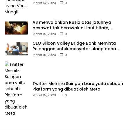
Maret 14, 2023
0
AS menyalahkan Rusia atas jatuhnya
pesawat tak berawak di Laut Hitam,
Moskow menyangkal
Maret 15, 2023
0
CEO Silicon Valley Bridge Bank Meminta
Pelanggan untuk menyetor ulang dana
Mereka
Maret 15, 2023
0
Twitter Memiliki Saingan baru yaitu sebuah
Platform yang dibuat oleh Meta
Maret 15, 2023
0