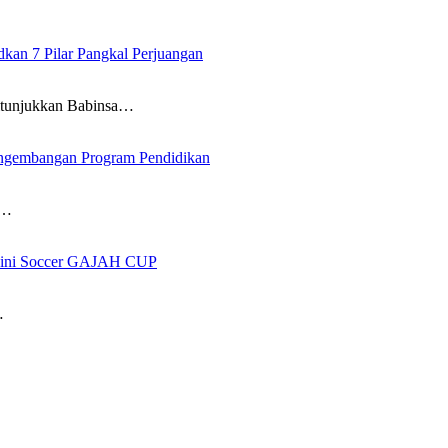
an 7 Pilar Pangkal Perjuangan
itunjukkan Babinsa…
ngembangan Program Pendidikan
i…
 Mini Soccer GAJAH CUP
…