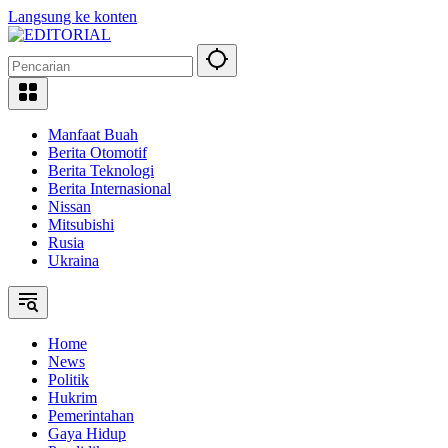
Langsung ke konten
Manfaat Buah
Berita Otomotif
Berita Teknologi
Berita Internasional
Nissan
Mitsubishi
Rusia
Ukraina
Home
News
Politik
Hukrim
Pemerintahan
Gaya Hidup