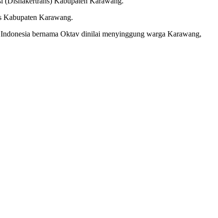
si (Disnakertrans) Kabupaten Karawang.
ans Kabupaten Karawang.
C Indonesia bernama Oktav dinilai menyinggung warga Karawang,