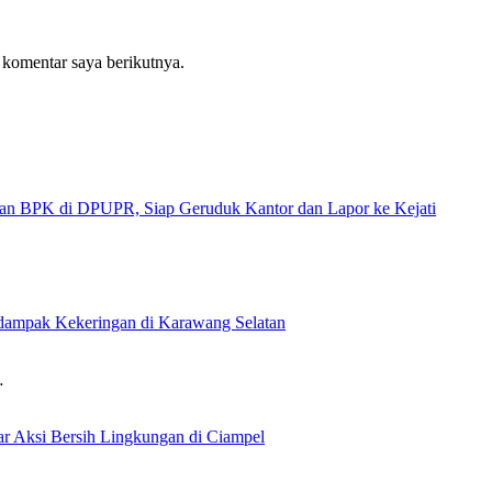
 komentar saya berikutnya.
 di DPUPR, Siap Geruduk Kantor dan Lapor ke Kejati
rdampak Kekeringan di Karawang Selatan
…
 Aksi Bersih Lingkungan di Ciampel