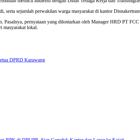
kemudian memicu audiensi dengan Dinas Tenaga Kerja dan Transmigra
aedi, serta sejumlah perwakilan warga masyarakat di kantor Disnakertr
sian. Pasalnya, pernyataan yang dilontarkan oleh Manager HRD PT FC
 masyarakat lokal.
 Ketua DPRD Karawang
 di DPUPR, Siap Geruduk Kantor dan Lapor ke Kejati