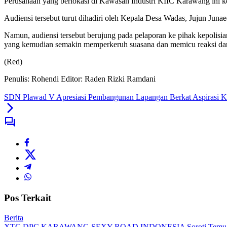
Perusahaan yang berlokasi di Kawasan Industri KIIC Karawang ini 
Audiensi tersebut turut dihadiri oleh Kepala Desa Wadas, Jujun Jun
Namun, audiensi tersebut berujung pada pelaporan ke pihak kepoli
yang kemudian semakin memperkeruh suasana dan memicu reaksi dari
(Red)
Penulis: Rohendi
Editor: Raden Rizki Ramdani
SDN Plawad V Apresiasi Pembangunan Lapangan Berkat Aspirasi
Pos Terkait
Berita
XTC DPC KARAWANG SEXY ROAD INDONESIA Soroti Temuan BPK