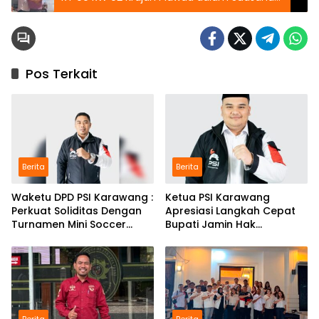
Kekeluargaan
Pos Terkait
Berita
Berita
Waketu DPD PSI Karawang :
Ketua PSI Karawang
Perkuat Soliditas Dengan
Apresiasi Langkah Cepat
Turnamen Mini Soccer
Bupati Jamin Hak
GAJAH CUP
Pendidikan Karmila
Berita
Berita