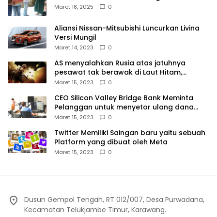
Kampek Desa Karangligar
Maret 18, 2025
0
Aliansi Nissan-Mitsubishi Luncurkan Livina
Versi Mungil
Maret 14, 2023
0
AS menyalahkan Rusia atas jatuhnya
pesawat tak berawak di Laut Hitam,
Moskow menyangkal
Maret 15, 2023
0
CEO Silicon Valley Bridge Bank Meminta
Pelanggan untuk menyetor ulang dana
Mereka
Maret 15, 2023
0
Twitter Memiliki Saingan baru yaitu sebuah
Platform yang dibuat oleh Meta
Maret 15, 2023
0
Dusun Gempol Tengah, RT 012/007, Desa Purwadana,
Kecamatan Telukjambe Timur, Karawang.