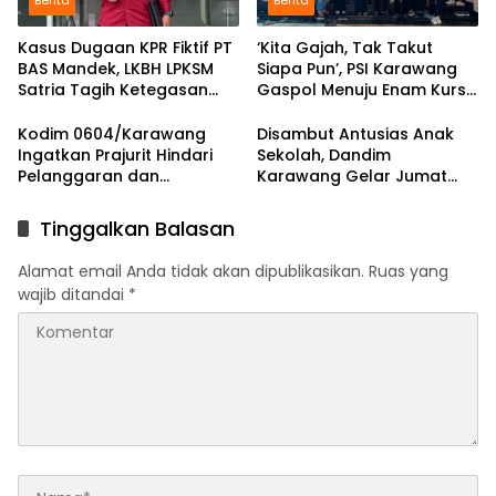
Kasus Dugaan KPR Fiktif PT
‘Kita Gajah, Tak Takut
BAS Mandek, LKBH LPKSM
Siapa Pun’, PSI Karawang
Satria Tagih Ketegasan
Gaspol Menuju Enam Kursi
Kejari Karawang
DPRD
Kodim 0604/Karawang
Disambut Antusias Anak
Ingatkan Prajurit Hindari
Sekolah, Dandim
Pelanggaran dan
Karawang Gelar Jumat
Utamakan Disiplin
Berkah di Pedes
Tinggalkan Balasan
Alamat email Anda tidak akan dipublikasikan.
Ruas yang
wajib ditandai
*