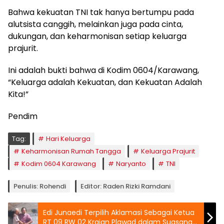
Bahwa kekuatan TNI tak hanya bertumpu pada
alutsista canggih, melainkan juga pada cinta,
dukungan, dan keharmonisan setiap keluarga
prajurit.
Ini adalah bukti bahwa di Kodim 0604/Karawang,
“Keluarga adalah Kekuatan, dan Kekuatan Adalah
Kita!”
Pendim
Tag:
Hari Keluarga
Keharmonisan Rumah Tangga
Keluarga Prajurit
Kodim 0604 Karawang
Naryanto
TNI
Penulis: Rohendi
Editor: Raden Rizki Ramdani
Edi Junaedi Terpilih Aklamasi Sebagai Ketua
RT 09 RW 02 Krajan Plawad dalam Suasana