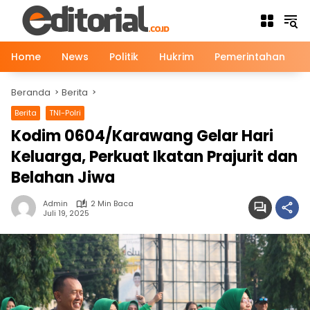
Langsung
ke
konten
Home
News
Politik
Hukrim
Pemerintahan
Beranda
Berita
Berita
TNI-Polri
Kodim 0604/Karawang Gelar Hari
Keluarga, Perkuat Ikatan Prajurit dan
Belahan Jiwa
Admin
2 Min Baca
Juli 19, 2025