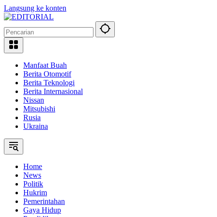
Langsung ke konten
Manfaat Buah
Berita Otomotif
Berita Teknologi
Berita Internasional
Nissan
Mitsubishi
Rusia
Ukraina
Home
News
Politik
Hukrim
Pemerintahan
Gaya Hidup