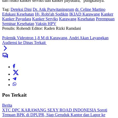
dari risiko kanker serviks dan kanker payudara,” pungkasnya.
Tag:
Deteksi Dini
Dr. Atik Purwitaningrum
dr. Celine Martino
Edukasi Kesehatan
Hj. Robi'ah Sodikin
IKIAD Karawang
Kanker
Kanker Payudara
Kanker Serviks
Karawang
Kesehatan
Perempuan
Seminar Kesehatan
Vaksin HPV
Penulis: Rohendi
Editor: Raden Rizki Ramdani
Polemik Videotron 1,8 M di Karawang, Andri Akan Layangkan
Audiensi ke Dinas Terkait
Pos Terkait
Berita
XTC DPC KARAWANG SEXY ROAD INDONESIA Soroti
Temuan BPK di DPUPR, Siap Geruduk Kantor dan Lapor ke