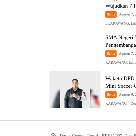
Wujudkan 7 P
Berita
Agustus 7, 
LKARAWANG, Editori
SMA Negeri 5
Pengembanga
Berita
Agustus 7, 
KARAWANG, Editori
Waketu DPD P
Mini Socce
Berita
Agustus 6, 
KARAWANG – Dewan 
Dusun Gempol Tengah, RT 012/007, Desa 