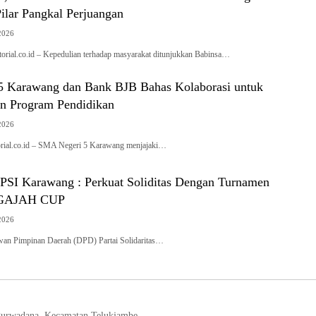
ilar Pangkal Perjuangan
2026
al.co.id – Kepedulian terhadap masyarakat ditunjukkan Babinsa…
 Karawang dan Bank BJB Bahas Kolaborasi untuk
n Program Pendidikan
2026
al.co.id – SMA Negeri 5 Karawang menjajaki…
SI Karawang : Perkuat Soliditas Dengan Turnamen
r GAJAH CUP
2026
Pimpinan Daerah (DPD) Partai Solidaritas…
Purwadana, Kecamatan Telukjambe