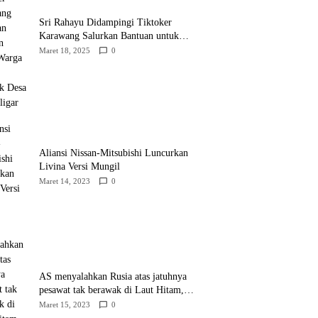
Sri Rahayu Didampingi Tiktoker
Karawang Salurkan Bantuan untuk
Warga Dusun Kampek Desa Karangligar
Maret 18, 2025
0
Aliansi Nissan-Mitsubishi Luncurkan
Livina Versi Mungil
Maret 14, 2023
0
AS menyalahkan Rusia atas jatuhnya
pesawat tak berawak di Laut Hitam,
Moskow menyangkal
Maret 15, 2023
0