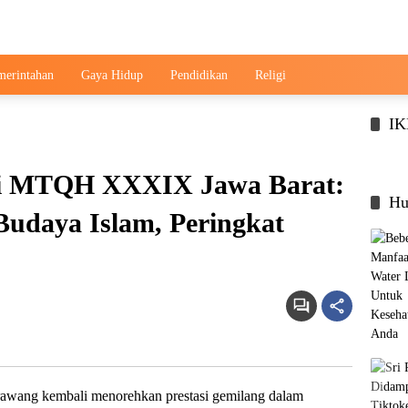
merintahan
Gaya Hidup
Pendidikan
Religi
I
di MTQH XXXIX Jawa Barat:
Hu
 Budaya Islam, Peringkat
wang kembali menorehkan prestasi gemilang dalam