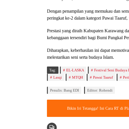
Dengan penampilan yang memukau dan seman
peringkat ke-2 dalam kategori Pawai Taaru
Prestasi yang diraih Kabupaten Karawang
kebanggaan tersendiri bagi Bumi Pangkal Pe
Diharapkan, keberhasilan ini dapat memotiva
melestarikan seni serta budaya Islam.
Tag:
EL-LASKA
Festival Seni Budaya 
Lasqi
MTQH
Pawai Taaruf
Per
Penulis: Bang EDI
Editor: Rohendi
Bikin Iri Tetangga! Ini Cara RT di 