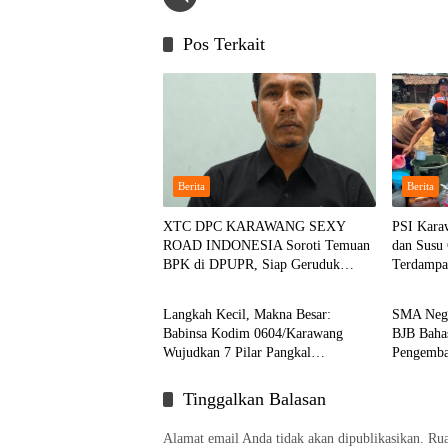
Pos Terkait
Berita
Berita
XTC DPC KARAWANG SEXY
PSI Kara
ROAD INDONESIA Soroti Temuan
dan Susu 
BPK di DPUPR, Siap Geruduk
Terdampa
Berita
Berita
Kantor dan Lapor ke Kejati
Selatan
Langkah Kecil, Makna Besar:
SMA Nege
Babinsa Kodim 0604/Karawang
BJB Baha
Wujudkan 7 Pilar Pangkal
Pengemba
Perjuangan
Tinggalkan Balasan
Alamat email Anda tidak akan dipublikasikan.
Rua