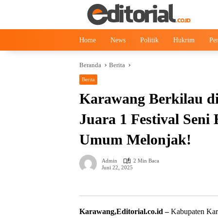
Langsung
ke
konten
Home
News
Politik
Hukrim
Pe
Beranda
Berita
Berita
News
Karawang Berkilau 
Juara 1 Festival Seni
Umum Melonjak!
Admin
2 Min Baca
Juni 22, 2025
Karawang,Editorial.co.id –
Kabupaten Kara