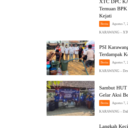
XTC DPC K
Temuan BPK d
Kejati
Berita
Agustus 7, 
KARAWANG – XTC S
PSI Karawang
Terdampak Ke
Berita
Agustus 7, 
KARAWANG – Dewan 
Sambut HUT 
Gelar Aksi B
Berita
Agustus 7, 
KARAWANG – Dalam
Langkah Keci