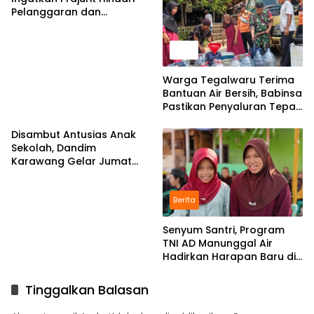
Pelanggaran dan
Utamakan Disiplin
News
Warga Tegalwaru Terima
Bantuan Air Bersih, Babinsa
Pastikan Penyaluran Tepat
Sasaran
Disambut Antusias Anak
Sekolah, Dandim
Karawang Gelar Jumat
Berkah di Pedes
Berita
Senyum Santri, Program
TNI AD Manunggal Air
Hadirkan Harapan Baru di
Riyadul Ulum
Tinggalkan Balasan