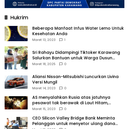
Hukrim
Beberapa Manfaat Infus Water Lemo Untuk
Kesehatan Anda
Maret 13, 2023
1
Sri Rahayu Didampingi Tiktoker Karawang
Salurkan Bantuan untuk Warga Dusun
Kampek Desa Karangligar
Maret 18, 2025
0
Aliansi Nissan-Mitsubishi Luncurkan Livina
Versi Mungil
Maret 14, 2023
0
AS menyalahkan Rusia atas jatuhnya
pesawat tak berawak di Laut Hitam,
Moskow menyangkal
Maret 15, 2023
0
CEO Silicon Valley Bridge Bank Meminta
Pelanggan untuk menyetor ulang dana
Mereka