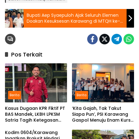
Bupati Aep Syaepuloh Ajak Seluruh Elemen
Doakan Kesuksesan Karawang di MTQH ke-
39: Target Tembus Tiga Besar!
Pos Terkait
Berita
Berita
Kasus Dugaan KPR Fiktif PT
‘Kita Gajah, Tak Takut
BAS Mandek, LKBH LPKSM
Siapa Pun’, PSI Karawang
Satria Tagih Ketegasan
Gaspol Menuju Enam Kursi
Kejari Karawang
DPRD
Kodim 0604/Karawang
Ingatkan Prajurit Hindari