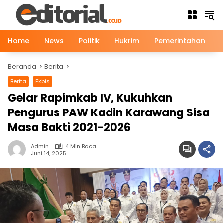
Langsung
ke
konten
Home
News
Politik
Hukrim
Pemerintahan
Beranda
Berita
Berita
Ekbis
News
Gelar Rapimkab IV, Kukuhkan
Pengurus PAW Kadin Karawang Sisa
Masa Bakti 2021-2026
Admin
4 Min Baca
Juni 14, 2025