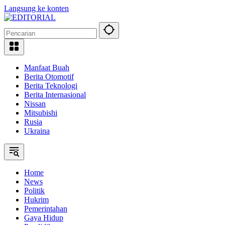
Langsung ke konten
Manfaat Buah
Berita Otomotif
Berita Teknologi
Berita Internasional
Nissan
Mitsubishi
Rusia
Ukraina
Home
News
Politik
Hukrim
Pemerintahan
Gaya Hidup