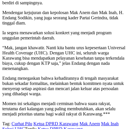
berdiri di sampingnya.
Mendengar kejujuran dan kepolosan Mak Anem dan Mak Inah, H.
Endang Sodikin, yang juga seorang kader Partai Gerindra, tidak
tinggal diam.
Ia segera menawarkan solusi konkret yang menjadi program
unggulan pemerintah daerah.
“Mak, jangan khawatir. Nanti kita bantu urus kepesertaan Universal
Health Coverage (UHC). Dengan UHC ini, seluruh warga
Karawang bisa mendapatkan pelayanan kesehatan tanpa terkendala
biaya, cukup dengan KTP saja,” jelas Endang dengan nada
menenangkan.
Endang menegaskan bahwa kehadirannya di tengah masyarakat
bukan sekadar formalitas, melainkan bentuk komitmen nyata untuk
menyerap setiap aspirasi dan mencari jalan keluar atas persoalan
yang dihadapi warga.
Momen ini sekaligus menjadi cerminan bahwa suara rakyat,
terutama dari kalangan yang paling membutuhkan, akan selalu
menjadi prioritas utama bagi wakil rakyat di Karawang.***
Tag:
Curhat Pilu
Ketua DPRD Karawang
Mak Anem
Mak Inah
Solusi UHC
Topik:
Ketua DPRD Karawang