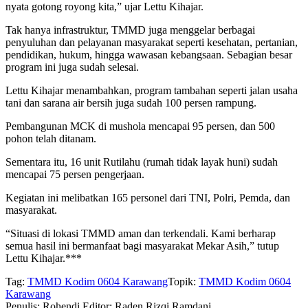
nyata gotong royong kita,” ujar Lettu Kihajar.
Tak hanya infrastruktur, TMMD juga menggelar berbagai
penyuluhan dan pelayanan masyarakat seperti kesehatan, pertanian,
pendidikan, hukum, hingga wawasan kebangsaan. Sebagian besar
program ini juga sudah selesai.
Lettu Kihajar menambahkan, program tambahan seperti jalan usaha
tani dan sarana air bersih juga sudah 100 persen rampung.
Pembangunan MCK di mushola mencapai 95 persen, dan 500
pohon telah ditanam.
Sementara itu, 16 unit Rutilahu (rumah tidak layak huni) sudah
mencapai 75 persen pengerjaan.
Kegiatan ini melibatkan 165 personel dari TNI, Polri, Pemda, dan
masyarakat.
“Situasi di lokasi TMMD aman dan terkendali. Kami berharap
semua hasil ini bermanfaat bagi masyarakat Mekar Asih,” tutup
Lettu Kihajar.***
Tag:
TMMD Kodim 0604 Karawang
Topik:
TMMD Kodim 0604
Karawang
Penulis: Rohendi
Editor: Raden Rizqi Ramdani