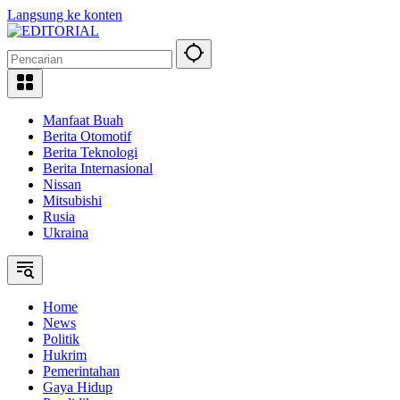
Langsung ke konten
Manfaat Buah
Berita Otomotif
Berita Teknologi
Berita Internasional
Nissan
Mitsubishi
Rusia
Ukraina
Home
News
Politik
Hukrim
Pemerintahan
Gaya Hidup