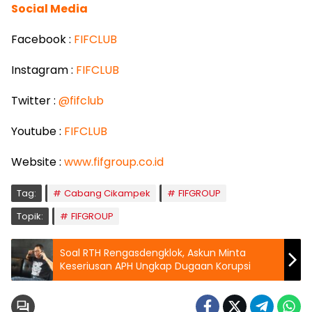
Social Media
Facebook :
FIFCLUB
Instagram :
FIFCLUB
Twitter :
@fifclub
Youtube :
FIFCLUB
Website :
www.fifgroup.co.id
Tag:
Cabang Cikampek
FIFGROUP
Topik:
FIFGROUP
Soal RTH Rengasdengklok, Askun Minta
Keseriusan APH Ungkap Dugaan Korupsi