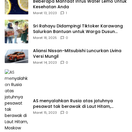
Beberapa Manfaat Infus Water Lemo Untuk
Kesehatan Anda
Maret 13, 2023
1
Sri Rahayu Didampingi Tiktoker Karawang
Salurkan Bantuan untuk Warga Dusun
Kampek Desa Karangligar
Maret 18, 2025
0
Aliansi Nissan-Mitsubishi Luncurkan Livina
Versi Mungil
Maret 14, 2023
0
AS menyalahkan Rusia atas jatuhnya
pesawat tak berawak di Laut Hitam,
Moskow menyangkal
Maret 15, 2023
0