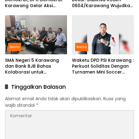
Karawang Gelar Aksi
0604/Karawang Wujudkan
Bersih Lingkungan di
7 Pilar Pangkal Perjuangan
Ciampel
Berita
Berita
SMA Negeri 5 Karawang
Waketu DPD PSI Karawang :
dan Bank BJB Bahas
Perkuat Soliditas Dengan
Kolaborasi untuk
Turnamen Mini Soccer
Pengembangan Program
GAJAH CUP
Pendidikan
Tinggalkan Balasan
Alamat email Anda tidak akan dipublikasikan.
Ruas yang
wajib ditandai
*