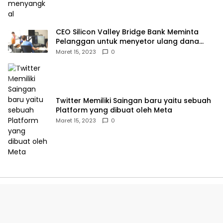
CEO Silicon Valley Bridge Bank Meminta
Pelanggan untuk menyetor ulang dana
Mereka
Maret 15, 2023
0
Twitter Memiliki Saingan baru yaitu sebuah
Platform yang dibuat oleh Meta
Maret 15, 2023
0
Dusun Gempol Tengah, RT 012/007, Desa Purwadana,
Kecamatan Telukjambe Timur, Karawang.