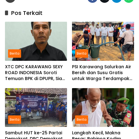
Pos Terkait
Berita
Berita
XTC DPC KARAWANG SEXY
PSI Karawang Salurkan Air
ROAD INDONESIA Soroti
Bersih dan Susu Gratis
Temuan BPK di DPUPR, Siap
untuk Warga Terdampak
Geruduk Kantor dan Lapor
Kekeringan di Karawang
ke Kejati
Selatan
Berita
Berita
Sambut HUT ke-25 Partai
Langkah Kecil, Makna
Demokrat, DPC Demokrat
Besar: Babinsa Kodim