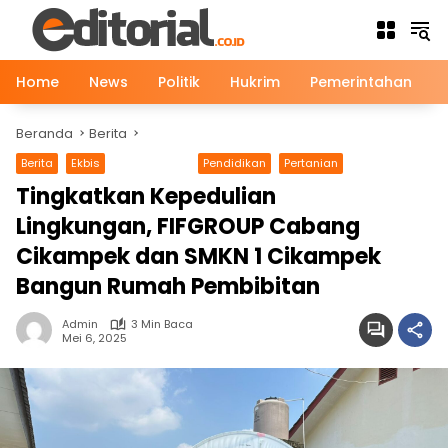
Langsung
ke
konten
Home
News
Politik
Hukrim
Pemerintahan
Beranda
Berita
Berita
Ekbis
Gaya Hidup
Pendidikan
Pertanian
Tingkatkan Kepedulian
Lingkungan, FIFGROUP Cabang
Cikampek dan SMKN 1 Cikampek
Bangun Rumah Pembibitan
Admin
3 Min Baca
Mei 6, 2025