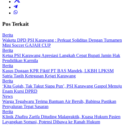
Pos Terkait
Berita
Waketu DPD PSI Karawang : Perkuat Soliditas Dengan Turnamen
Mini Soccer GAJAH CUP
Berita
Ketua PSI Karawang Apresiasi Langkah Cepat Bupati Jamin Hak
Pendidikan Karmila
Berita
Kasus Dugaan KPR Fiktif PT BAS Mandek, LKBH LPKSM
Satria Tagih Ketegasan Kejari Karawang
Berita
‘Kita Gajah, Tak Takut Siapa Pun’, PSI Karawang Gaspol Menuju
Enam Kursi DPRD
News
Warga Tegalwaru Terima Bantuan Air Bersih, Babinsa Pastikan
Penyaluran Tepat Sasaran
Berita
Klinik Zhafira Zarifa Dituding Malapraktik, Kuasa Hukum Pasien
Layangkan Somasi, Potensi Dibawa ke Ranah Hukum