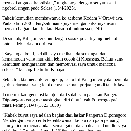
menjadi anggota kepolisian,” ungkapnya dengan senyum saat
ngobrol ringan pada Selasa (15/4/2025).
Takdir kemudian membawanya ke gerbang Kodam V/Brawijaya.
Pada tahun 2001, langkah mantapnya mengantarkannya resmi
menjadi bagian dari Tentara Nasional Indonesia (TNI).
Di sinilah, Kihajar bertemu dengan sosok pelatih yang melihat
potensi lebih dalam dirinya.
“Saya ingat betul, pelatih saya melihat ada semangat dan
kemampuan yang mungkin lebih cocok di Kopassus, Beliau yang
kemudian mengarahkan dan memotivasi saya untuk mencoba
seleksi,” kenang Lettu Inf Kihajar.
Sebuah fakta menarik terungkap, Lettu Inf Kihajar ternyata memiliki
garis keturunan yang kuat dengan sejarah perjuangan di tanah Jawa.
Ia merupakan generasi ketujuh dari salah satu pasukan Pangeran
Diponegoro yang mengasingkan diri di wilayah Ponorogo pada
masa Perang Jawa (1825-1830).
“Kakek buyut saya adalah bagian dari laskar Pangeran Diponegoro.
Mendengar cerita-cerita kepahlawanan beliau dan para pejuang
lainnya tentu menanamkan semangat cinta tanah air dalam diri saya
sejak kecil,” ungkap Lettu Inf Kihajar dengan bangga.