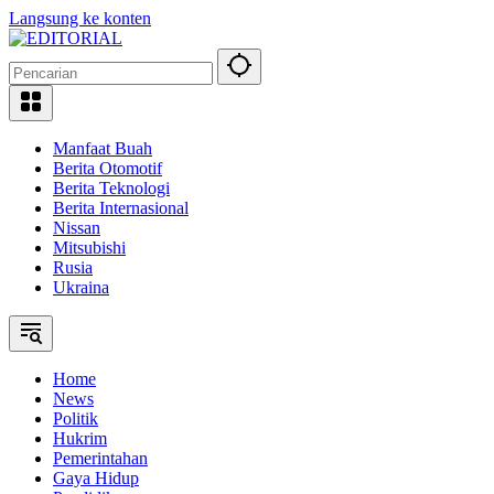
Langsung ke konten
Manfaat Buah
Berita Otomotif
Berita Teknologi
Berita Internasional
Nissan
Mitsubishi
Rusia
Ukraina
Home
News
Politik
Hukrim
Pemerintahan
Gaya Hidup