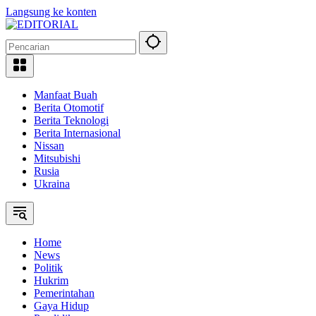
Langsung ke konten
Manfaat Buah
Berita Otomotif
Berita Teknologi
Berita Internasional
Nissan
Mitsubishi
Rusia
Ukraina
Home
News
Politik
Hukrim
Pemerintahan
Gaya Hidup