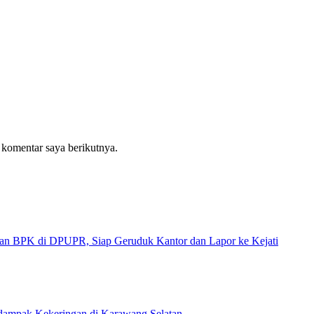
 komentar saya berikutnya.
 di DPUPR, Siap Geruduk Kantor dan Lapor ke Kejati
rdampak Kekeringan di Karawang Selatan