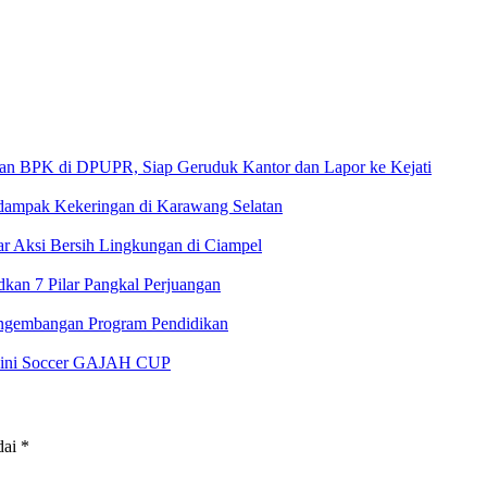
 di DPUPR, Siap Geruduk Kantor dan Lapor ke Kejati
rdampak Kekeringan di Karawang Selatan
 Aksi Bersih Lingkungan di Ciampel
an 7 Pilar Pangkal Perjuangan
ngembangan Program Pendidikan
 Mini Soccer GAJAH CUP
dai
*