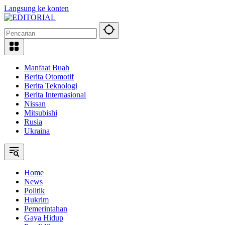
Langsung ke konten
Manfaat Buah
Berita Otomotif
Berita Teknologi
Berita Internasional
Nissan
Mitsubishi
Rusia
Ukraina
Home
News
Politik
Hukrim
Pemerintahan
Gaya Hidup