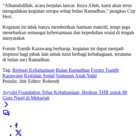
“Alhamdulillah, acara berjalan lancar. Insya Allah, kami akan terus
mengadakan kegiatan serupa setiap bulan Ramadhan,” pungkas Cep
Heri.
Kegiatan ini tidak hanya memberikan bantuan materiil, tetapi juga
menebarkan semangat kebersamaan dan kepedulian sosial di tengah
masyarakat.
Forum Trantib Karawang berharap, kegiatan ini dapat menjadi
inspirasi bagi pihak lain untuk turut berbagi kebahagiaan, terutama
di bulan suci Ramadhan.
Tag:
Berbagi Kebahagiaan
Bulan Ramadhan
Forum Trantib
Karawang
Kegiatan Sosial
Santunan Anak Yatid
Penulis: Jide
Editor: Rohendi
Ayyubi Foundation Tebar Kebahagiaan, Berikan THR untuk 80
Guru Ngaji di Mekarjati