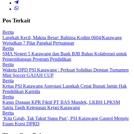
Pos Terkait
Berita
Langkah Kecil, Makna Besar: Babinsa Kodim 0604/Karawang
Wujudkan 7 Pilar Pangkal Perjuangan
Berita
SMA Negeri 5 Karawang dan Bank BJB Bahas Kolaborasi untuk
Pengembangan Program Pendidikan
Berita
Waketu DPD PSI Karawang : Perkuat Soliditas Dengan Turnamen
Mini Soccer GAJAH CUP
Berita
Ketua PSI Karawang Apresiasi Langkah Cepat Bupati Jamin Hak
Pendidikan Karmila
Berita
Kasus Dugaan KPR Fiktif PT BAS Mandek, LKBH LPKSM
Satria Tagih Ketegasan Kejari Karawang
Berita
‘Kita Gajah, Tak Takut Siapa Pun’, PSI Karawang Gaspol Menuju
Enam Kursi DPRD