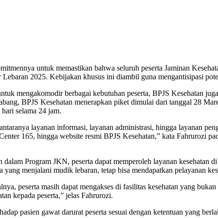
itmennya untuk memastikan bahwa seluruh peserta Jaminan Kesehatan
 Lebaran 2025. Kebijakan khusus ini diambil guna mengantisipasi pote
uk mengakomodir berbagai kebutuhan peserta, BPJS Kesehatan juga m
ng, BPJS Kesehatan menerapkan piket dimulai dari tanggal 28 Maret, 
 hari selama 24 jam.
ntaranya layanan informasi, layanan administrasi, hingga layanan peng
Center 165, hingga website resmi BPJS Kesehatan,” kata Fahrurozi p
 dalam Program JKN, peserta dapat memperoleh layanan kesehatan di ma
ta yang menjalani mudik lebaran, tetap bisa mendapatkan pelayanan kes
salnya, peserta masih dapat mengakses di fasilitas kesehatan yang bukan 
tan kepada peserta,” jelas Fahrurozi.
dap pasien gawat darurat peserta sesuai dengan ketentuan yang berla