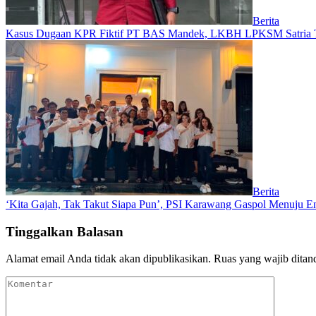
Berita
Kasus Dugaan KPR Fiktif PT BAS Mandek, LKBH LPKSM Satria Ta
Berita
‘Kita Gajah, Tak Takut Siapa Pun’, PSI Karawang Gaspol Menuju
Tinggalkan Balasan
Alamat email Anda tidak akan dipublikasikan.
Ruas yang wajib ditan