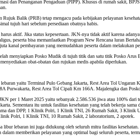
formasi dan Penanganan Pengaduan (PIPP). Khusus di rumah sakit, BP
an.
gram Rujuk Balik (PRB) tetap mengacu pada kebijakan pelayanan keseh
imal tujuh hari sebelum persediaan obatnya habis.
harus aktif. Jika status kepesertaan. JKN-nya tidak aktif karena adany
sekaligus, peserta bisa memanfaatkan Program New Rencana luran Bert
tu juta kanal pembayaran yang memudahkan peserta dalam melakukan p
elah menyiapkan Posko Mudik di tujuh titik dan satu titik Posko Arus
 menyediakan obat-obatan dan rujukan medis apabila diperlukan.
 lebaran yaitu Terminal Pulo Gebang Jakarta, Rest Area Tol Ungaran 
A Purwakarta, Rest Area Tol Cipali Km 166A. Majalengka dan Posko 
ta JKN per 1 Maret 2025 yaitu sebanyak 2.586.536 jiwa atau 100% dar
karta. Sementara itu untuk fasilitas kesehatan yang telah bekerja s
a dan DPP, 1 Klinik Polri, 1 Klinik TNI, 26 Rumah Sakit, 3 Klinik U
nik Polri, 1 Klinik TNI, 10 Rumah Sakit, 2 laboratorium, 2 apotek.
bur lebaran ini juga didukung oleh seluruh mitra fasilitas kesehata
men dalam memberikan pelayanan yang optimal bagi seluruh peserta, ter