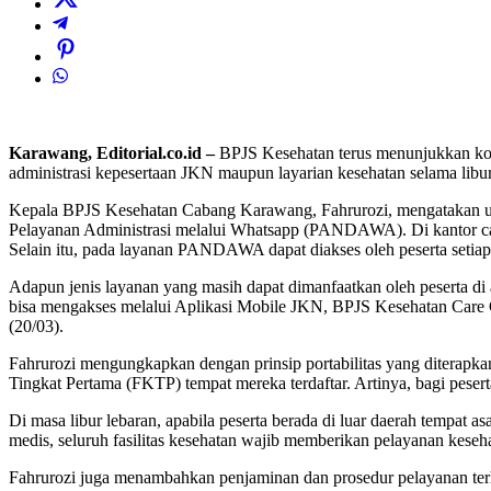
Karawang, Editorial.co.id –
BPJS Kesehatan terus menunjukkan kom
administrasi kepesertaan JKN maupun layarian kesehatan selama libur
Kepala BPJS Kesehatan Cabang Karawang, Fahrurozi, mengatakan unt
Pelayanan Administrasi melalui Whatsapp (PANDAWA). Di kantor caba
Selain itu, pada layanan PANDAWA dapat diakses oleh peserta setiap
Adapun jenis layanan yang masih dapat dimanfaatkan oleh peserta di a
bisa mengakses melalui Aplikasi Mobile JKN, BPJS Kesehatan Care 
(20/03).
Fahrurozi mengungkapkan dengan prinsip portabilitas yang diterapkan
Tingkat Pertama (FKTP) tempat mereka terdaftar. Artinya, bagi peser
Di masa libur lebaran, apabila peserta berada di luar daerah tempat a
medis, seluruh fasilitas kesehatan wajib memberikan pelayanan keseha
Fahrurozi juga menambahkan penjaminan dan prosedur pelayanan terha