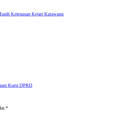
gih Ketegasan Kejari Karawang
 Enam Kursi DPRD
dai
*