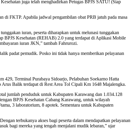
JS Kesehatan juga telah menghadirkan Petugas BPJS SATU! (Siap
atan di FKTP. Apabila jadwal pengambilan obat PRB jatuh pada masa
a tunggakan iuran, peserta diharapkan untuk melunasi tunggakan
ahap BPJS Kesehatan (REHAB) 2.0 yang terdapat di Aplikasi Mobile
embayaran iuran JKN,” tambah Fahrurozi.
 Balik padat pemudik. Posko ini tidak hanya memberikan pelayanan
Km 429, Terminal Purabaya Sidoarjo, Pelabuhan Soekarno Hatta
Arus Balik terdapat di Rest Area Tol Cipali Km 1648 Majalengka.
i total jumlah penduduk untuk Kabupaten Karawang dan 1.034.128
ama dengan BPJS Kesehatan Cabang Karawang, untuk wilayah
tama, 3 laboratorium, 8 apotek. Sementara untuk Kabupaten
n. Dengan terbukanya akses bagi peserta dalam mendapatkan pelayanan
masuk bagi mereka yang tengah menjalani mudik lebaran,” ujar