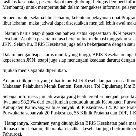
fasilitas kesehatan, peserta dapat menghubungi Petugas Pemberi In
Membantu) untuk mempermudah dalam mengakses informasi pelayan
Sementara itu, selama libur lebaran, ketentuan pelayanan obat Pro
libur lebaran, maka jadwal dapat disesuaikan menjadi lebih awal maks
“Namun harus tetap dipastikan bahwa status kepesertaan JKN peserta 
tersebut.. Apabila peserta merasa berat untuk melunasi tunggakan 
JKN. Selain itu, BPJS Kesehatan juga telah bekerjasama dengan sa
Dalam mengantisipasi arus mudik yang tinggi, BPJS Kesehatan juga t
kepesertaan JKN, tetapi juga siap menangani keadaan darurat dengan
rujukan medis apabila diperlukan.
Adapun titik posko yang dihadirkan BPJS Kesehatan pada masa libur
Makassar, Pelabuhan Merak Banten, Rest Area Tol Cipularang Km B8
Sebagai informasi, jumlah warga yang telah terdaftar menjadi peser
jiwa atau 98,29% dari total jumlah penduduk untuk Kabupaten Purwa
Kabupaten Karawang yaitu sebanyak 50 Puskesmas, 125 Klinik Pratam
Purwakarta sebanyak 20 Puskesmas, 55 Klinik Pratama dan DPP, 1 Kli
“Harapannya, komitmen yang ditunjukkan BPJS Kesehatan pada masa li
di masa libur lebaran, diharapkan fasilitas kesehatan juga berkomit
Fahrurozi.