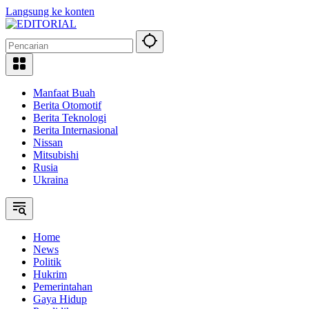
Langsung ke konten
Manfaat Buah
Berita Otomotif
Berita Teknologi
Berita Internasional
Nissan
Mitsubishi
Rusia
Ukraina
Home
News
Politik
Hukrim
Pemerintahan
Gaya Hidup