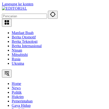
Langsung ke konten
Manfaat Buah
Berita Otomotif
Berita Teknologi
Berita Internasional
Nissan
Mitsubishi
Rusia
Ukraina
Home
News
Politik
Hukrim
Pemerintahan
Gaya Hidup