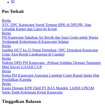
Pos Terkait
Berita
XTC DPC Karawang Soroti Temuan BPK di DPUPR, Siap
Geruduk Kantor dan Lapor ke Kejati
Berita
PSI Karawang Salurkan Air Bersih dan Susu Gratis untuk Warga
Terdampak Kekeringan di Karawang Selatan
Berita
Sambut HUT ke-25 Partai Demokrat, DPC Demokrat Karawang
Gelar Aksi Bersih Lingkungan di Ciampel
Berita
Waketu DPD PSI Karawang : Perkuat Soliditas Dengan Turnamen
Mini Soccer GAJAH CUP
Berita
Ketua PSI Karawang Apresiasi Langkah Cepat Bupati Jamin Hak
Pendidikan Karmila
Berita
Kasus Dugaan KPR Fiktif PT BAS Mandek, LKBH LPKSM
Satria Tagih Ketegasan Kejari Karawang
Tinggalkan Balasan