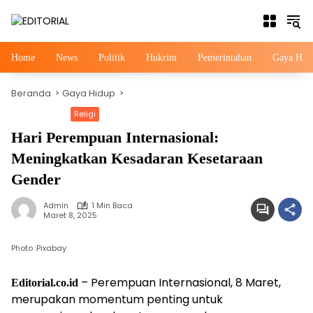
Langsung
ke
konten
Home
News
Politik
Hukrim
Pemerintahan
Gaya Hid
Beranda
Gaya Hidup
Gaya Hidup
Religi
Hari Perempuan Internasional:
Meningkatkan Kesadaran Kesetaraan
Gender
Admin
1 Min Baca
Maret 8, 2025
Photo :Pixabay
– Perempuan Internasional, 8 Maret,
Editorial.co.id
merupakan momentum penting untuk