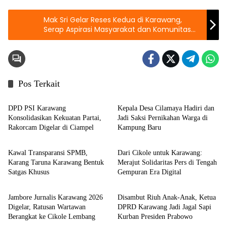
Mak Sri Gelar Reses Kedua di Karawang,
Serap Aspirasi Masyarakat dan Komunitas
Lokal
Pos Terkait
Berita
Berita
DPD PSI Karawang
Kepala Desa Cilamaya Hadiri dan
Konsolidasikan Kekuatan Partai,
Jadi Saksi Pernikahan Warga di
Rakorcam Digelar di Ciampel
Kampung Baru
Berita
Berita
Kawal Transparansi SPMB,
Dari Cikole untuk Karawang:
Karang Taruna Karawang Bentuk
Merajut Solidaritas Pers di Tengah
Satgas Khusus
Gempuran Era Digital
Berita
Berita
Jambore Jurnalis Karawang 2026
Disambut Riuh Anak-Anak, Ketua
Digelar, Ratusan Wartawan
DPRD Karawang Jadi Jagal Sapi
Berangkat ke Cikole Lembang
Kurban Presiden Prabowo