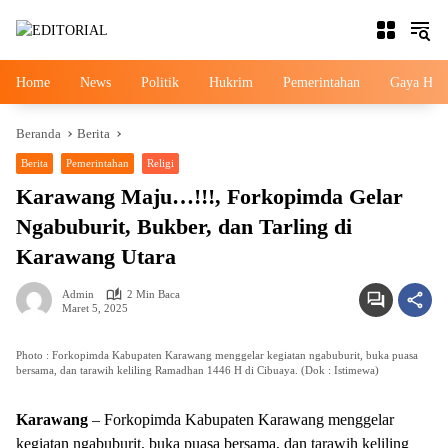
Langsung
ke
konten
Home
News
Politik
Hukrim
Pemerintahan
Gaya Hid
Beranda
Berita
Berita
Pemerintahan
Religi
Karawang Maju…!!!, Forkopimda Gelar
Ngabuburit, Bukber, dan Tarling di
Karawang Utara
Admin
2 Min Baca
Maret 5, 2025
Photo : Forkopimda Kabupaten Karawang menggelar kegiatan ngabuburit, buka puasa
bersama, dan tarawih keliling Ramadhan 1446 H di Cibuaya. (Dok : Istimewa)
Karawang
– Forkopimda Kabupaten Karawang menggelar
kegiatan ngabuburit, buka puasa bersama, dan tarawih keliling