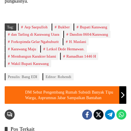
pungkasnya.
Tag:
Aep Saepulloh
Bukber
Bupati Karawang
dan Tarling di Karawang Utara
Dandim 0604/Karawang
Forkopimda Gelar Ngabuburit
H. Maslani
Karawang Maju
Letkol Dede Hermawan.
Membangun Karakter Islami
Ramadhan 1446 H
Wakil Bupati Karawang
Penulis: Bang EDI
Editor: Rohendi
DM Sebut Pengembang Rumah Subsidi Banyak Tipu
Warga, Asprumnas Jabar Sampaikan Bantahan
Pos Terkait
Berita
Berita