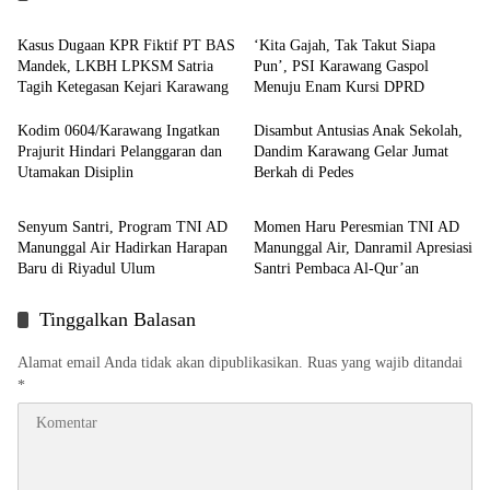
Kasus Dugaan KPR Fiktif PT BAS
‘Kita Gajah, Tak Takut Siapa
Mandek, LKBH LPKSM Satria
Pun’, PSI Karawang Gaspol
Tagih Ketegasan Kejari Karawang
Menuju Enam Kursi DPRD
Kodim 0604/Karawang Ingatkan
Disambut Antusias Anak Sekolah,
Prajurit Hindari Pelanggaran dan
Dandim Karawang Gelar Jumat
Utamakan Disiplin
Berkah di Pedes
Berita
Berita
Senyum Santri, Program TNI AD
Momen Haru Peresmian TNI AD
Manunggal Air Hadirkan Harapan
Manunggal Air, Danramil Apresiasi
Baru di Riyadul Ulum
Santri Pembaca Al-Qur’an
Tinggalkan Balasan
Alamat email Anda tidak akan dipublikasikan.
Ruas yang wajib ditandai
*