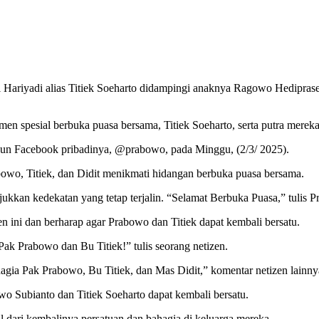
 Hariyadi alias Titiek Soeharto didampingi anaknya Ragowo Hediprase
 spesial berbuka puasa bersama, Titiek Soeharto, serta putra mereka,
un Facebook pribadinya, @prabowo, pada Minggu, (2/3/ 2025).
bowo, Titiek, dan Didit menikmati hidangan berbuka puasa bersama.
kkan kedekatan yang tetap terjalin. “Selamat Berbuka Puasa,” tulis
ni dan berharap agar Prabowo dan Titiek dapat kembali bersatu.
Pak Prabowo dan Bu Titiek!” tulis seorang netizen.
agia Pak Prabowo, Bu Titiek, dan Mas Didit,” komentar netizen lainny
o Subianto dan Titiek Soeharto dapat kembali bersatu.
dari kembalinya persatuan dan bahagia di keluarga mereka.