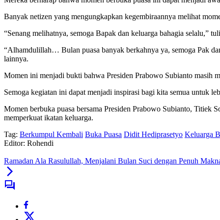
Banyak netizen yang mengungkapkan kegembiraannya melihat momen i
“Senang melihatnya, semoga Bapak dan keluarga bahagia selalu,” tulis
“Alhamdulillah… Bulan puasa banyak berkahnya ya, semoga Pak dan Ib
lainnya.
Momen ini menjadi bukti bahwa Presiden Prabowo Subianto masih me
Semoga kegiatan ini dapat menjadi inspirasi bagi kita semua untuk l
Momen berbuka puasa bersama Presiden Prabowo Subianto, Titiek Soe
memperkuat ikatan keluarga.
Tag:
Berkumpul Kembali
Buka Puasa
Didit Hediprasetyo
Keluarga B
Editor: Rohendi
Ramadan Ala Rasulullah, Menjalani Bulan Suci dengan Penuh Makn