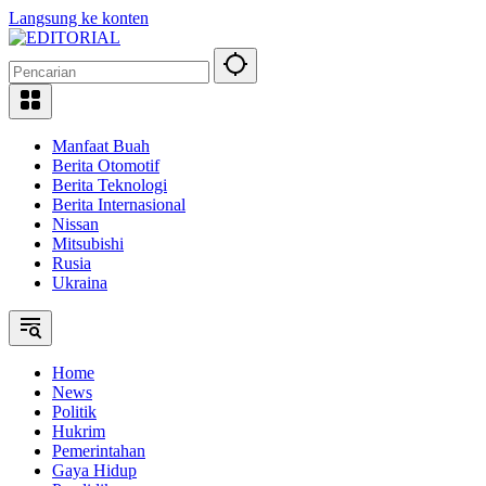
Langsung ke konten
Manfaat Buah
Berita Otomotif
Berita Teknologi
Berita Internasional
Nissan
Mitsubishi
Rusia
Ukraina
Home
News
Politik
Hukrim
Pemerintahan
Gaya Hidup