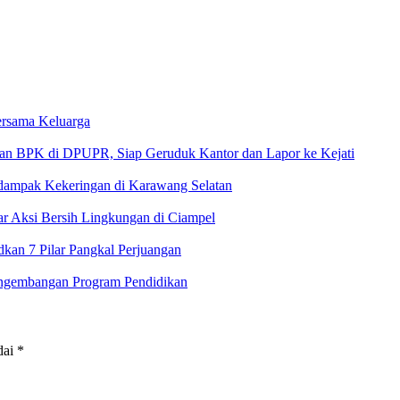
rsama Keluarga
 di DPUPR, Siap Geruduk Kantor dan Lapor ke Kejati
rdampak Kekeringan di Karawang Selatan
 Aksi Bersih Lingkungan di Ciampel
an 7 Pilar Pangkal Perjuangan
ngembangan Program Pendidikan
dai
*