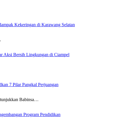
rdampak Kekeringan di Karawang Selatan
…
 Aksi Bersih Lingkungan di Ciampel
an 7 Pilar Pangkal Perjuangan
itunjukkan Babinsa…
ngembangan Program Pendidikan