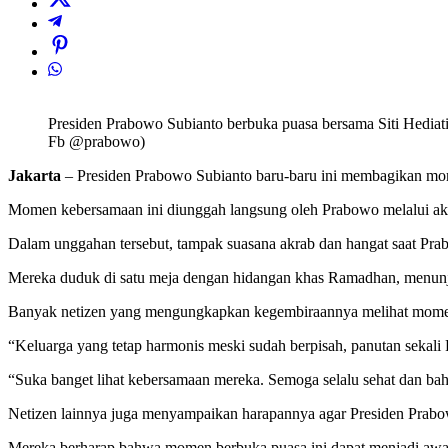
Presiden Prabowo Subianto berbuka puasa bersama Siti Hediati
Fb @prabowo)
Jakarta
– Presiden Prabowo Subianto baru-baru ini membagikan momen
Momen kebersamaan ini diunggah langsung oleh Prabowo melalui ak
Dalam unggahan tersebut, tampak suasana akrab dan hangat saat Pra
Mereka duduk di satu meja dengan hidangan khas Ramadhan, menunju
Banyak netizen yang mengungkapkan kegembiraannya melihat momen i
“Keluarga yang tetap harmonis meski sudah berpisah, panutan sekali 
“Suka banget lihat kebersamaan mereka. Semoga selalu sehat dan bah
Netizen lainnya juga menyampaikan harapannya agar Presiden Prabow
Mereka berharap bahwa momen berbuka puasa ini dapat menjadi awal 