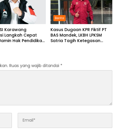
Berita
PSI Karawang
Kasus Dugaan KPR Fiktif PT
asi Langkah Cepat
BAS Mandek, LKBH LPKSM
Jamin Hak Pendidikan
Satria Tagih Ketegasan
a
Kejari Karawang
kan.
Ruas yang wajib ditandai
*