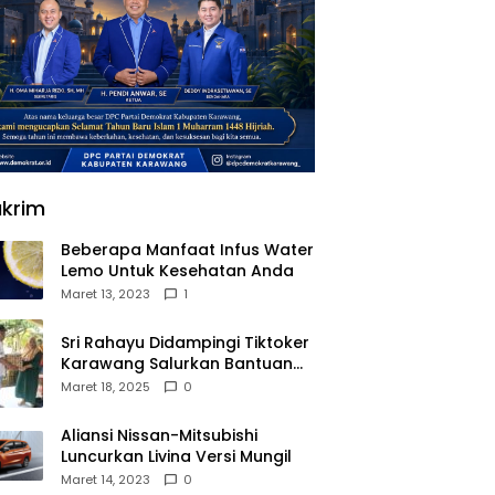
krim
Beberapa Manfaat Infus Water
Lemo Untuk Kesehatan Anda
Maret 13, 2023
1
Sri Rahayu Didampingi Tiktoker
Karawang Salurkan Bantuan
untuk Warga Dusun Kampek
Maret 18, 2025
0
Desa Karangligar
Aliansi Nissan-Mitsubishi
Luncurkan Livina Versi Mungil
Maret 14, 2023
0