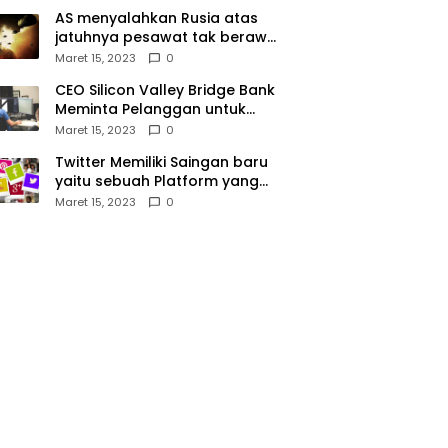
AS menyalahkan Rusia atas
jatuhnya pesawat tak berawak
di Laut Hitam, Moskow
Maret 15, 2023
0
menyangkal
CEO Silicon Valley Bridge Bank
Meminta Pelanggan untuk
menyetor ulang dana Mereka
Maret 15, 2023
0
Twitter Memiliki Saingan baru
yaitu sebuah Platform yang
dibuat oleh Meta
Maret 15, 2023
0