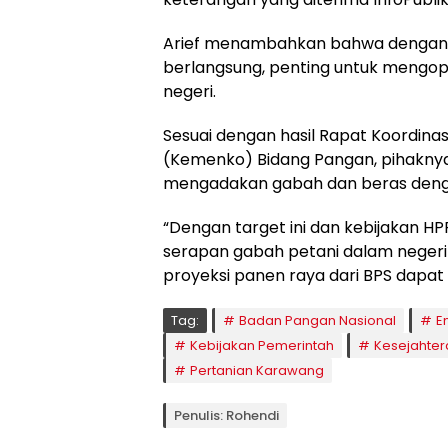
Arief menambahkan bahwa dengan
berlangsung, penting untuk mengo
negeri.
Sesuai dengan hasil Rapat Koordina
(Kemenko) Bidang Pangan, pihaknya
mengadakan gabah dan beras dengan
“Dengan target ini dan kebijakan H
serapan gabah petani dalam negeri 
proyeksi panen raya dari BPS dapat te
Tag:
Badan Pangan Nasional
E
Kebijakan Pemerintah
Kesejahter
Pertanian Karawang
Penulis: Rohendi