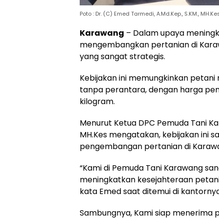
Poto : Dr. (C) Emed Tarmedi, A.Md.Kep., S.KM., MH
Karawang
– Dalam upaya meningka
mengembangkan pertanian di Karaw
yang sangat strategis.
Kebijakan ini memungkinkan petani 
tanpa perantara, dengan harga pemb
kilogram.
Menurut Ketua DPC Pemuda Tani Kar
MH.Kes mengatakan, kebijakan ini 
pengembangan pertanian di Karaw
“Kami di Pemuda Tani Karawang san
meningkatkan kesejahteraan petan
kata Emed saat ditemui di kantorny
Sambungnya, Kami siap menerima pe