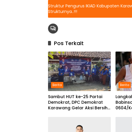
Struktur Pengurus IKIAD Kabupaten Kara
Strukturnya..!!!
Pos Terkait
Berita
Berita
Sambut HUT ke-25 Partai
Langkah
Demokrat, DPC Demokrat
Babins
Karawang Gelar Aksi Bersih
0604/K
Lingkungan di Ciampel
Pilar P