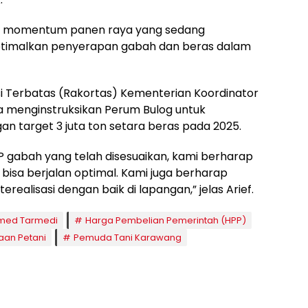
 momentum panen raya yang sedang
ptimalkan penyerapan gabah dan beras dalam
si Terbatas (Rakortas) Kementerian Koordinator
 menginstruksikan Perum Bulog untuk
 target 3 juta ton setara beras pada 2025.
PP gabah yang telah disesuaikan, kami berharap
bisa berjalan optimal. Kami juga berharap
realisasi dengan baik di lapangan,” jelas Arief.
med Tarmedi
Harga Pembelian Pemerintah (HPP)
aan Petani
Pemuda Tani Karawang