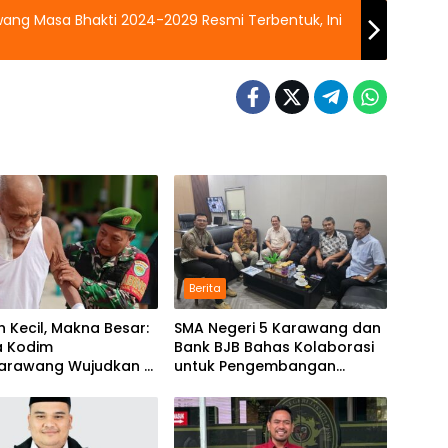
wang Masa Bhakti 2024-2029 Resmi Terbentuk, Ini
Berita
 Kecil, Makna Besar:
SMA Negeri 5 Karawang dan
a Kodim
Bank BJB Bahas Kolaborasi
arawang Wujudkan 7
untuk Pengembangan
angkal Perjuangan
Program Pendidikan