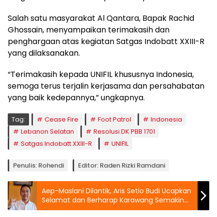
Salah satu masyarakat Al Qantara, Bapak Rachid
Ghossain, menyampaikan terimakasih dan
penghargaan atas kegiatan Satgas Indobatt XXIII-R
yang dilaksanakan.
“Terimakasih kepada UNIFIL khususnya Indonesia,
semoga terus terjalin kerjasama dan persahabatan
yang baik kedepannya,” ungkapnya.
Tag:
Cease Fire
Foot Patrol
Indonesia
Lebanon Selatan
Resolusi DK PBB 1701
Satgas Indobatt XXIII-R
UNIFIL
Penulis: Rohendi
Editor: Raden Rizki Ramdani
Aep-Maslani Dilantik, Aris Setio Budi Ucapkan
Selamat dan Berharap Karawang Semakin
Maju