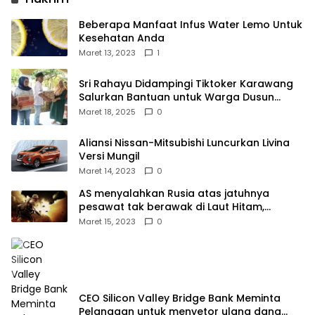
Beberapa Manfaat Infus Water Lemo Untuk
Kesehatan Anda
Maret 13, 2023
1
Sri Rahayu Didampingi Tiktoker Karawang
Salurkan Bantuan untuk Warga Dusun
Kampek Desa Karangligar
Maret 18, 2025
0
Aliansi Nissan-Mitsubishi Luncurkan Livina
Versi Mungil
Maret 14, 2023
0
AS menyalahkan Rusia atas jatuhnya
pesawat tak berawak di Laut Hitam,
Moskow menyangkal
Maret 15, 2023
0
CEO Silicon Valley Bridge Bank Meminta
Pelanggan untuk menyetor ulang dana