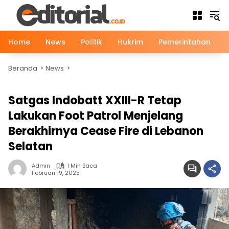
Langsung
ke
konten
Home
News
Politik
Hukrim
Pemerintahan
Beranda
News
News
Satgas Indobatt XXIII-R Tetap
Lakukan Foot Patrol Menjelang
Berakhirnya Cease Fire di Lebanon
Selatan
Admin
1 Min Baca
Februari 19, 2025