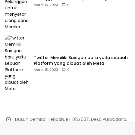
Mereka
Maret 15, 2023
0
Twitter Memiliki Saingan baru yaitu sebuah
Platform yang dibuat oleh Meta
Maret 15, 2023
0
Dusun Gempol Tengah, RT 012/007, Desa Purwadana,
Kecamatan Telukjambe Timur, Karawang.