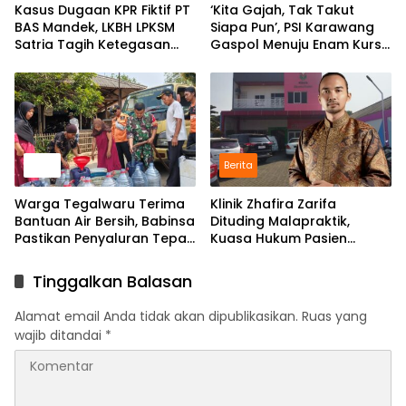
Kasus Dugaan KPR Fiktif PT
‘Kita Gajah, Tak Takut
BAS Mandek, LKBH LPKSM
Siapa Pun’, PSI Karawang
Satria Tagih Ketegasan
Gaspol Menuju Enam Kursi
Kejari Karawang
DPRD
News
Berita
Warga Tegalwaru Terima
Klinik Zhafira Zarifa
Bantuan Air Bersih, Babinsa
Dituding Malapraktik,
Pastikan Penyaluran Tepat
Kuasa Hukum Pasien
Sasaran
Layangkan Somasi, Potensi
Dibawa ke Ranah Hukum
Tinggalkan Balasan
Alamat email Anda tidak akan dipublikasikan.
Ruas yang
wajib ditandai
*