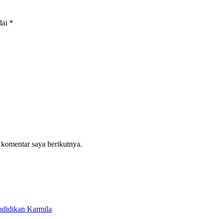
dai
*
 komentar saya berikutnya.
ndidikan Karmila