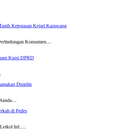
gih Ketegasan Kejari Karawang
erlindungan Konsumen…
 Enam Kursi DPRD
…
amakan Disiplin
f Nanda…
rkah di Pedes
Letkol Inf….