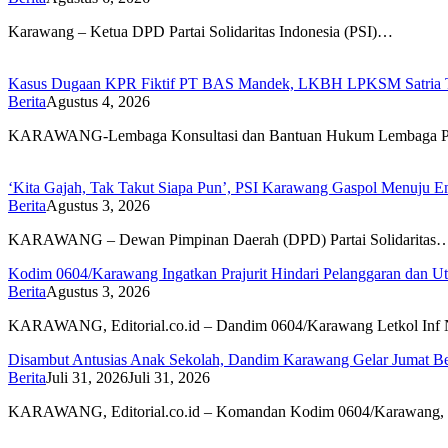
Karawang – Ketua DPD Partai Solidaritas Indonesia (PSI)…
Kasus Dugaan KPR Fiktif PT BAS Mandek, LKBH LPKSM Satria Ta
Berita
Agustus 4, 2026
KARAWANG-Lembaga Konsultasi dan Bantuan Hukum Lembaga P
‘Kita Gajah, Tak Takut Siapa Pun’, PSI Karawang Gaspol Menuju
Berita
Agustus 3, 2026
KARAWANG – Dewan Pimpinan Daerah (DPD) Partai Solidaritas
Kodim 0604/Karawang Ingatkan Prajurit Hindari Pelanggaran dan Ut
Berita
Agustus 3, 2026
KARAWANG, Editorial.co.id – Dandim 0604/Karawang Letkol In
Disambut Antusias Anak Sekolah, Dandim Karawang Gelar Jumat Be
Berita
Juli 31, 2026
Juli 31, 2026
KARAWANG, Editorial.co.id – Komandan Kodim 0604/Karawang, 