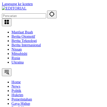
Langsung ke konten
Manfaat Buah
Berita Otomotif
Berita Teknologi
Berita Internasional
Nissan
Mitsubishi
Rusia
Ukraina
Home
News
Politik
Hukrim
Pemerintahan
Gaya Hidup