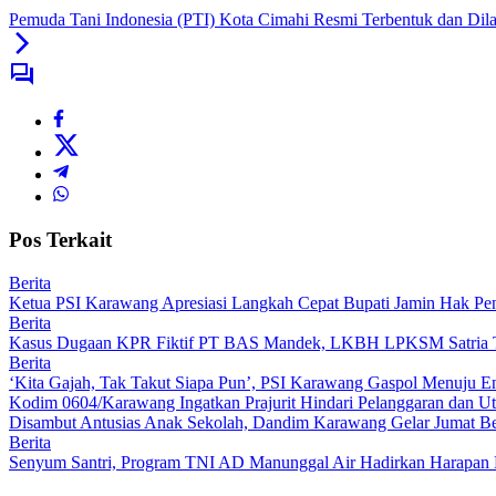
Pemuda Tani Indonesia (PTI) Kota Cimahi Resmi Terbentuk dan Dila
Pos Terkait
Berita
Ketua PSI Karawang Apresiasi Langkah Cepat Bupati Jamin Hak Pe
Berita
Kasus Dugaan KPR Fiktif PT BAS Mandek, LKBH LPKSM Satria Ta
Berita
‘Kita Gajah, Tak Takut Siapa Pun’, PSI Karawang Gaspol Menuju
Kodim 0604/Karawang Ingatkan Prajurit Hindari Pelanggaran dan Ut
Disambut Antusias Anak Sekolah, Dandim Karawang Gelar Jumat Be
Berita
Senyum Santri, Program TNI AD Manunggal Air Hadirkan Harapan 