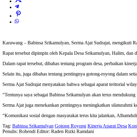
Karawang – Babinsa Srikamulyan, Serma Ajat Sudrajat, mengikuti R
Rapat tersebut dipimpin oleh Kepala Desa Srikamulyan, Halim, dan d
Dalam rapat tersebut, dibahas tentang program desa, perbaikan kinerj
Selain itu, juga dibahas tentang pentingnya gotong-royong dalam set
Serma Ajat Sudrajat menyatakan bahwa sebagai aparat teritorial wila
“Tentunya saya sebagai Babinsa Srikamulyan akan terus mendukung 
Serma Ajat juga menekankan pentingnya meningkatkan silaturahmi 
“Komunikasi sosial dengan masyarakat terus kita jalankan, Alhamduli
Tag:
Babinsa Srikamulyan
Gotong Royong
Kinerja Aparat Desa
Komu
Penulis: Rohendi
Editor: Raden Rizki Ramdani