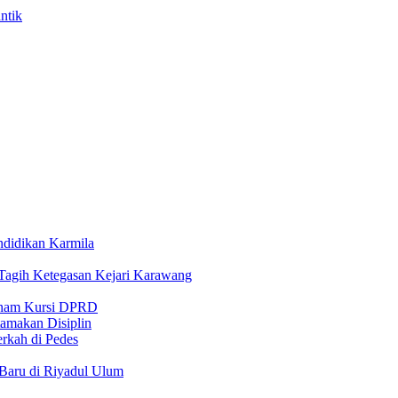
ntik
ndidikan Karmila
gih Ketegasan Kejari Karawang
 Enam Kursi DPRD
amakan Disiplin
rkah di Pedes
Baru di Riyadul Ulum