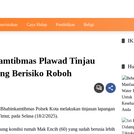
merintahan
Gaya Hidup
Pendidikan
Religi
I
amtibmas Plawad Tinjau
Hu
g Berisiko Roboh
 Bhabinkamtibmas Polsek Kota melakukan tinjauan lapangan
mur, pada Selasa (18/2/2025).
gsung kondisi rumah Mak Encih (60) yang sudah berusia lebih