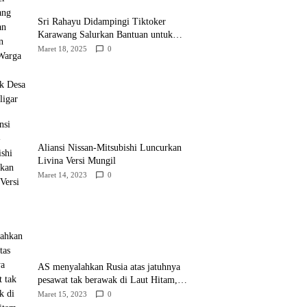
Sri Rahayu Didampingi Tiktoker
Karawang Salurkan Bantuan untuk
Warga Dusun Kampek Desa Karangligar
Maret 18, 2025
0
Aliansi Nissan-Mitsubishi Luncurkan
Livina Versi Mungil
Maret 14, 2023
0
AS menyalahkan Rusia atas jatuhnya
pesawat tak berawak di Laut Hitam,
Moskow menyangkal
Maret 15, 2023
0