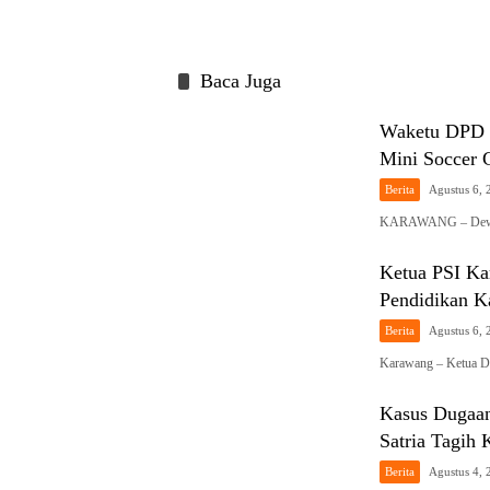
Baca Juga
Waketu DPD P
Mini Socce
Berita
Agustus 6, 
KARAWANG – Dewan 
Ketua PSI Ka
Pendidikan K
Berita
Agustus 6, 
Karawang – Ketua DP
Kasus Dugaa
Satria Tagih
Berita
Agustus 4, 