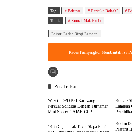
Tag:
Babinsa
Berisiko Roboh"
Bh
Topik:
Rumah Mak Encih
Editor: Raden Rizqi Ramdani
Kades Pasirjengkol Membantah Isu P
Pos Terkait
Berita
Berita
Waketu DPD PSI Karawang :
Ketua PS
Perkuat Soliditas Dengan Turnamen
Langkah 
Mini Soccer GAJAH CUP
Pendidik
Berita
Kodim 06
‘Kita Gajah, Tak Takut Siapa Pun’,
Prajurit 