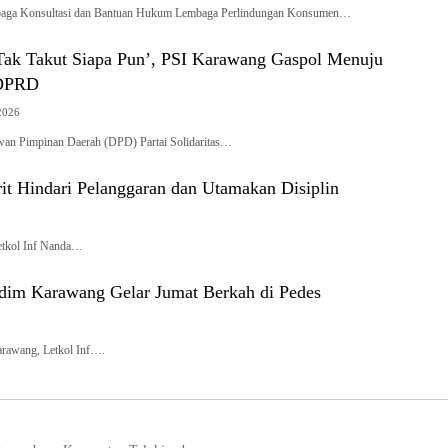
 Konsultasi dan Bantuan Hukum Lembaga Perlindungan Konsumen…
 Tak Takut Siapa Pun’, PSI Karawang Gaspol Menuju
 DPRD
2026
Pimpinan Daerah (DPD) Partai Solidaritas…
t Hindari Pelanggaran dan Utamakan Disiplin
tkol Inf Nanda…
dim Karawang Gelar Jumat Berkah di Pedes
awang, Letkol Inf….