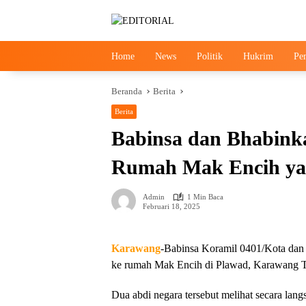
Langsung
ke
konten
Home
News
Politik
Hukrim
Pe
Beranda
Berita
Berita
Babinsa dan Bhabink
Rumah Mak Encih yan
Admin
1 Min Baca
Februari 18, 2025
Karawang
-Babinsa Koramil 0401/Kota dan
ke rumah Mak Encih di Plawad, Karawang Ti
Dua abdi negara tersebut melihat secara lan