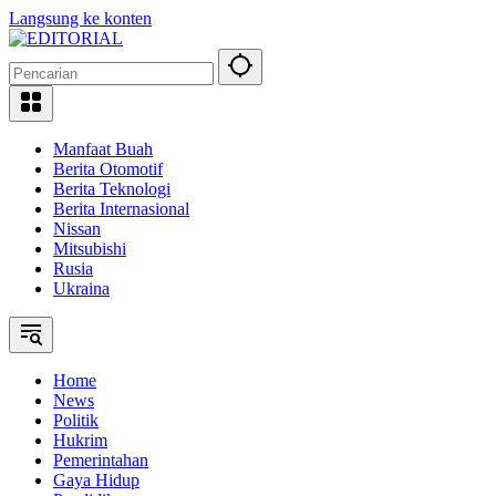
Langsung ke konten
Manfaat Buah
Berita Otomotif
Berita Teknologi
Berita Internasional
Nissan
Mitsubishi
Rusia
Ukraina
Home
News
Politik
Hukrim
Pemerintahan
Gaya Hidup