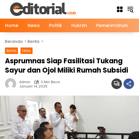
Langsung
ke
konten
Home
News
Politik
Hukrim
Pemerintahan
Beranda
Berita
Berita
Ekbis
Asprumnas Siap Fasilitasi Tukang
Sayur dan Ojol Miliki Rumah Subsidi
Admin
3 Min Baca
Januari 14, 2025