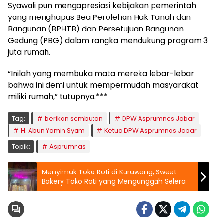
Syawali pun mengapresiasi kebijakan pemerintah
yang menghapus Bea Perolehan Hak Tanah dan
Bangunan (BPHTB) dan Persetujuan Bangunan
Gedung (PBG) dalam rangka mendukung program 3
juta rumah.
“Inilah yang membuka mata mereka lebar-lebar
bahwa ini demi untuk mempermudah masyarakat
miliki rumah,” tutupnya.***
Tag:
berikan sambutan
DPW Asprumnas Jabar
H. Abun Yamin Syam
Ketua DPW Asprumnas Jabar
Topik:
Asprumnas
Menyimak Toko Roti di Karawang, Sweet
Bakery Toko Roti yang Mengunggah Selera