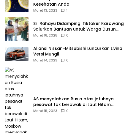
Kesehatan Anda
Maret 13, 2023
1
Sri Rahayu Didampingi Tiktoker Karawang
Salurkan Bantuan untuk Warga Dusun
Kampek Desa Karangligar
Maret 18, 2025
0
Aliansi Nissan-Mitsubishi Luncurkan Livina
Versi Mungil
Maret 14, 2023
0
AS menyalahkan Rusia atas jatuhnya
pesawat tak berawak di Laut Hitam,
Moskow menyangkal
Maret 15, 2023
0