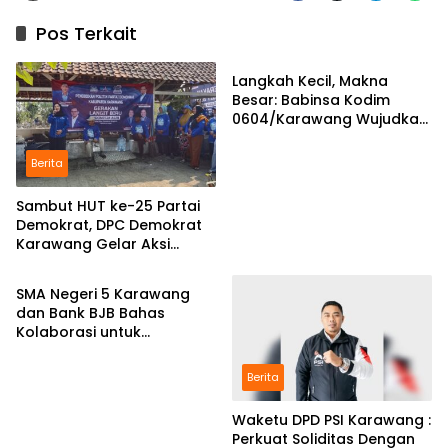
Pos Terkait
Berita
Langkah Kecil, Makna
Besar: Babinsa Kodim
0604/Karawang Wujudkan
7 Pilar Pangkal Perjuangan
Berita
Sambut HUT ke-25 Partai
Demokrat, DPC Demokrat
Karawang Gelar Aksi
Berita
Bersih Lingkungan di
Ciampel
SMA Negeri 5 Karawang
dan Bank BJB Bahas
Kolaborasi untuk
Pengembangan Program
Pendidikan
Berita
Waketu DPD PSI Karawang :
Perkuat Soliditas Dengan