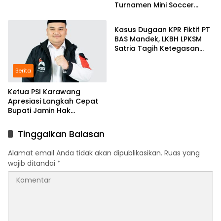
Turnamen Mini Soccer
Berita
GAJAH CUP
Kasus Dugaan KPR Fiktif PT
BAS Mandek, LKBH LPKSM
Satria Tagih Ketegasan
Kejari Karawang
Berita
Ketua PSI Karawang
Apresiasi Langkah Cepat
Bupati Jamin Hak
Pendidikan Karmila
Tinggalkan Balasan
Alamat email Anda tidak akan dipublikasikan.
Ruas yang
wajib ditandai
*