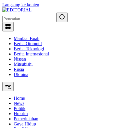
Langsung ke konten
Manfaat Buah
Berita Otomotif
Berita Teknologi
Berita Internasional
Nissan
Mitsubishi
Rusia
Ukraina
Home
News
Politik
Hukrim
Pemerintahan
Gaya Hidup