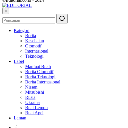
©Editorial.co.id - 2024
×
Kategori
Berita
Kesehatan
Otomotif
Internasional
Teknologi
Label
Manfaat Buah
Berita Otomotif
Berita Teknologi
Berita Internasional
Nissan
Mitsubishi
Rusia
Ukraina
Buat Lemon
Buat Apel
Laman