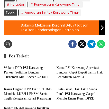
Koruptor
Panwascam Karawang Timur
Topik:
Anggaran Bimtek Karawang Timur
Babinsa Mekarsari Koramil 0407/Jatisari
Lakukan Pendampingan Pertanian
Pos Terkait
Berita
Berita
Waketu DPD PSI Karawang :
Ketua PSI Karawang Apresiasi
Perkuat Soliditas Dengan
Langkah Cepat Bupati Jamin Hak
Turnamen Mini Soccer GAJAH
Pendidikan Karmila
Berita
Berita
CUP
Kasus Dugaan KPR Fiktif PT BAS
‘Kita Gajah, Tak Takut Siapa
Mandek, LKBH LPKSM Satria
Pun’, PSI Karawang Gaspol
Tagih Ketegasan Kejari Karawang
Menuju Enam Kursi DPRD
News
Kodim 0604/Karawang Ingatkan