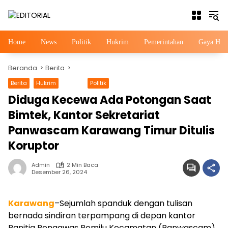
Langsung
ke
konten
Home
News
Politik
Hukrim
Pemerintahan
Gaya Hid
Beranda
Berita
Berita
Hukrim
News
Politik
Diduga Kecewa Ada Potongan Saat
Bimtek, Kantor Sekretariat
Panwascam Karawang Timur Ditulis
Koruptor
Admin
2 Min Baca
Desember 26, 2024
Karawang
–Sejumlah spanduk dengan tulisan
bernada sindiran terpampang di depan kantor
Panitia Pengawas Pemilu Kecamatan (Panwascam)