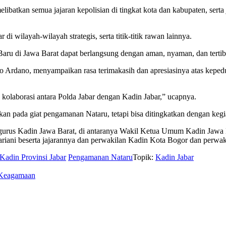
melibatkan semua jajaran kepolisian di tingkat kota dan kabupaten, se
i wilayah-wilayah strategis, serta titik-titik rawan lainnya.
aru di Jawa Barat dapat berlangsung dengan aman, nyaman, dan tertib
 Ardano, menyampaikan rasa terimakasih dan apresiasinya atas kepedu
 kolaborasi antara Polda Jabar dengan Kadin Jabar,” ucapnya.
kan pada giat pengamanan Nataru, tetapi bisa ditingkatkan dengan kegi
 pengurus Kadin Jawa Barat, di antaranya Wakil Ketua Umum Kadin Ja
riani beserta jajarannya dan perwakilan Kadin Kota Bogor dan perwa
Kadin Provinsi Jabar
Pengamanan Nataru
Topik:
Kadin Jabar
t Keagamaan