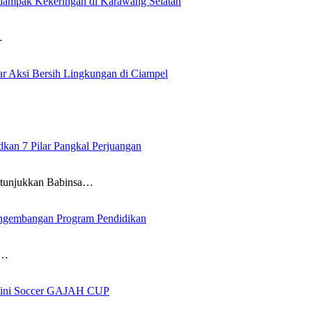
rdampak Kekeringan di Karawang Selatan
…
 Aksi Bersih Lingkungan di Ciampel
an 7 Pilar Pangkal Perjuangan
itunjukkan Babinsa…
ngembangan Program Pendidikan
i…
 Mini Soccer GAJAH CUP