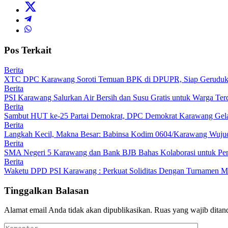
Pos Terkait
Berita
XTC DPC Karawang Soroti Temuan BPK di DPUPR, Siap Geruduk K
Berita
PSI Karawang Salurkan Air Bersih dan Susu Gratis untuk Warga Te
Berita
Sambut HUT ke-25 Partai Demokrat, DPC Demokrat Karawang Gelar
Berita
Langkah Kecil, Makna Besar: Babinsa Kodim 0604/Karawang Wujudk
Berita
SMA Negeri 5 Karawang dan Bank BJB Bahas Kolaborasi untuk Pe
Berita
Waketu DPD PSI Karawang : Perkuat Soliditas Dengan Turnamen
Tinggalkan Balasan
Alamat email Anda tidak akan dipublikasikan.
Ruas yang wajib ditan