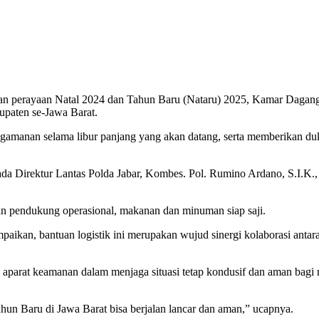
 perayaan Natal 2024 dan Tahun Baru (Nataru) 2025, Kamar Dagang d
upaten se-Jawa Barat.
ngamanan selama libur panjang yang akan datang, serta memberikan du
epada Direktur Lantas Polda Jabar, Kombes. Pol. Rumino Ardano, S.I.K
atan pendukung operasional, makanan dan minuman siap saji.
ikan, bantuan logistik ini merupakan wujud sinergi kolaborasi anta
s aparat keamanan dalam menjaga situasi tetap kondusif dan aman ba
un Baru di Jawa Barat bisa berjalan lancar dan aman,” ucapnya.