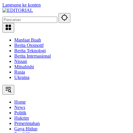
Langsung ke konten
Manfaat Buah
Berita Otomotif
Berita Teknologi
Berita Internasional
Nissan
Mitsubishi
Rusia
Ukraina
Home
News
Politik
Hukrim
Pemerintahan
Gaya Hidup