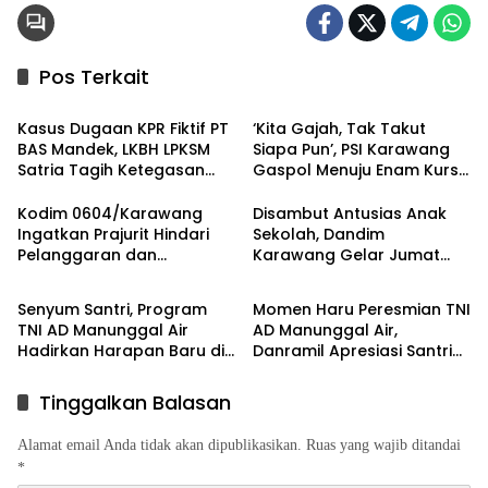
Pos Terkait
Berita
Berita
Kasus Dugaan KPR Fiktif PT
‘Kita Gajah, Tak Takut
BAS Mandek, LKBH LPKSM
Siapa Pun’, PSI Karawang
Satria Tagih Ketegasan
Gaspol Menuju Enam Kursi
Kejari Karawang
DPRD
Kodim 0604/Karawang
Disambut Antusias Anak
Ingatkan Prajurit Hindari
Sekolah, Dandim
Pelanggaran dan
Karawang Gelar Jumat
Berita
Berita
Utamakan Disiplin
Berkah di Pedes
Senyum Santri, Program
Momen Haru Peresmian TNI
TNI AD Manunggal Air
AD Manunggal Air,
Hadirkan Harapan Baru di
Danramil Apresiasi Santri
Riyadul Ulum
Pembaca Al-Qur’an
Tinggalkan Balasan
Alamat email Anda tidak akan dipublikasikan.
Ruas yang wajib ditandai
*