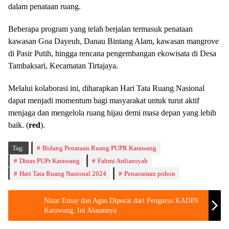
dalam penataan ruang.
Beberapa program yang telah berjalan termasuk penataan
kawasan Goa Dayeuh, Danau Bintang Alam, kawasan mangrove
di Pasir Putih, hingga rencana pengembangan ekowisata di Desa
Tambaksari, Kecamatan Tirtajaya.
Melalui kolaborasi ini, diharapkan Hari Tata Ruang Nasional
dapat menjadi momentum bagi masyarakat untuk turut aktif
menjaga dan mengelola ruang hijau demi masa depan yang lebih
baik. (
red
).
Tag:
Bidang Penataan Ruang PUPR Karawang
Dinas PUPr Karawang
Fahmi Ardiansyah
Hari Tata Ruang Nasional 2024
Penanaman pohon
Nizar Emay dan Agus Dipecat dari Pengurus KADIN
Karawang, Ini Alasannya