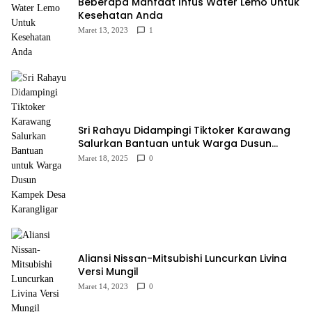
Beberapa Manfaat Infus Water Lemo Untuk
Kesehatan Anda
Maret 13, 2023
1
Sri Rahayu Didampingi Tiktoker Karawang
Salurkan Bantuan untuk Warga Dusun
Kampek Desa Karangligar
Maret 18, 2025
0
Aliansi Nissan-Mitsubishi Luncurkan Livina
Versi Mungil
Maret 14, 2023
0