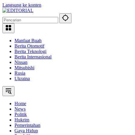
Langsung ke konten
Manfaat Buah
Berita Otomotif
Berita Teknologi
Berita Internasional
Nissan
Mitsubishi
Rusia
Ukraina
Home
News
Politik
Hukrim
Pemerintahan
Gaya Hidup