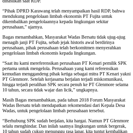
dihasilkan saat RDP.
“Pihak DPRD Karawang telah menyampaikan hasil RDP, bahwa
mendukung pengelolaan limbah ekonomis PT Fujita untuk
dikembalikan pengelolaannya kepada lingkungan sekitar
perusahaan,” ujarnya.
Bagas menambahkan, Masyarakat Wadas Bersatu tidak ujug-ujug
menagih janji PT Fujita, sebab jejak historis awal berdirinya
perusahaan, pihak perusahaan telah berkomitmen menyerahkan
pengelolaan limbah ekonomis kepada lingkungan.
“Saat itu kami mereferensikan perusahaan PT Kenari pemilik SPK
pertama untuk mengelola. Perusahaan yang kami referensikan
kemudian menggandeng pihak ketiga sebagai mitra PT Kenari yakni
PT Glenmore. Setelah kerjasama berjalan terjadi miskomunikasi,
hingga terjadi peralihan SPK secara penuh ke PT Glenmore selama
10 tahun, secara tidak wajar dan licik,” ungkapnya.
Masih Bagas menambahkan, pada tahun 2018 Forum Masyarakat
Wadas Bersatu telah mendapatkan rekomendasi dari Kepala Desa
Wadas, untuk pengelolaan limbah perusahaan tersebut.
“Berhubung SPK sudah berjalan, kita hargai. Namun PT Glenmore
selalu menghindar. Dan inilah saatnya lingkungan untuk bergerak,
10 tahun sudah cukup menunggu rasa lapar, kita tuntut kembalikan