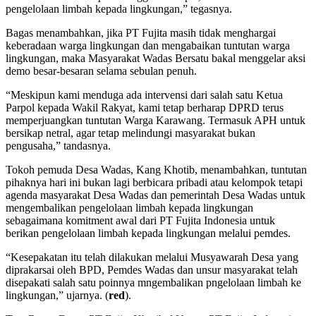
pengelolaan limbah kepada lingkungan,” tegasnya.
Bagas menambahkan, jika PT Fujita masih tidak menghargai
keberadaan warga lingkungan dan mengabaikan tuntutan warga
lingkungan, maka Masyarakat Wadas Bersatu bakal menggelar aksi
demo besar-besaran selama sebulan penuh.
“Meskipun kami menduga ada intervensi dari salah satu Ketua
Parpol kepada Wakil Rakyat, kami tetap berharap DPRD terus
memperjuangkan tuntutan Warga Karawang. Termasuk APH untuk
bersikap netral, agar tetap melindungi masyarakat bukan
pengusaha,” tandasnya.
Tokoh pemuda Desa Wadas, Kang Khotib, menambahkan, tuntutan
pihaknya hari ini bukan lagi berbicara pribadi atau kelompok tetapi
agenda masyarakat Desa Wadas dan pemerintah Desa Wadas untuk
mengembalikan pengelolaan limbah kepada lingkungan
sebagaimana komitment awal dari PT Fujita Indonesia untuk
berikan pengelolaan limbah kepada lingkungan melalui pemdes.
“Kesepakatan itu telah dilakukan melalui Musyawarah Desa yang
diprakarsai oleh BPD, Pemdes Wadas dan unsur masyarakat telah
disepakati salah satu poinnya mngembalikan pngelolaan limbah ke
lingkungan,” ujarnya. (
red
).