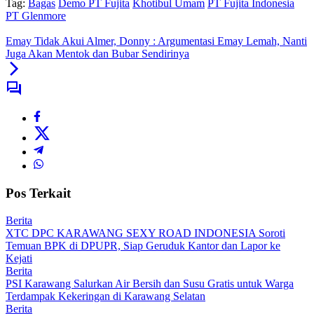
Tag:
Bagas
Demo PT Fujita
Khotibul Umam
PT Fujita Indonesia
PT Glenmore
Emay Tidak Akui Almer, Donny : Argumentasi Emay Lemah, Nanti
Juga Akan Mentok dan Bubar Sendirinya
Pos Terkait
Berita
XTC DPC KARAWANG SEXY ROAD INDONESIA Soroti
Temuan BPK di DPUPR, Siap Geruduk Kantor dan Lapor ke
Kejati
Berita
PSI Karawang Salurkan Air Bersih dan Susu Gratis untuk Warga
Terdampak Kekeringan di Karawang Selatan
Berita