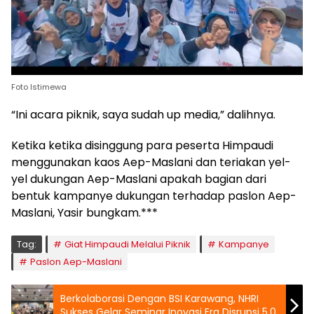
Foto Istimewa
“Ini acara piknik, saya sudah up media,” dalihnya.
Ketika ketika disinggung para peserta Himpaudi
menggunakan kaos Aep-Maslani dan teriakan yel-
yel dukungan Aep-Maslani apakah bagian dari
bentuk kampanye dukungan terhadap paslon Aep-
Maslani, Yasir bungkam.***
Tag:
Giat Himpaudi Melalui Piknik
Kampanye
Paslon Aep-Maslani
Berkolaborasi Dengan BSI Karawang, NHRI
Sukses Gelar Seminar Inovasi Era Disrupsi 5.0