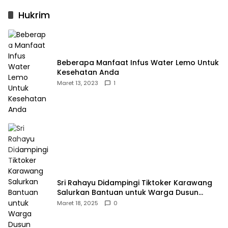
Hukrim
Beberapa Manfaat Infus Water Lemo Untuk
Kesehatan Anda
Maret 13, 2023
1
Sri Rahayu Didampingi Tiktoker Karawang
Salurkan Bantuan untuk Warga Dusun
Kampek Desa Karangligar
Maret 18, 2025
0