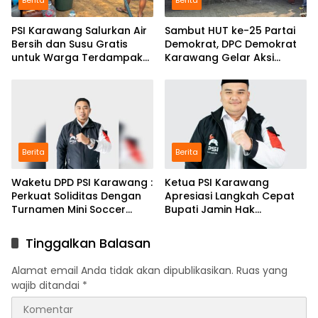
Berita
Berita
PSI Karawang Salurkan Air
Sambut HUT ke-25 Partai
Bersih dan Susu Gratis
Demokrat, DPC Demokrat
untuk Warga Terdampak
Karawang Gelar Aksi
Kekeringan di Karawang
Bersih Lingkungan di
Selatan
Ciampel
Berita
Berita
Waketu DPD PSI Karawang :
Ketua PSI Karawang
Perkuat Soliditas Dengan
Apresiasi Langkah Cepat
Turnamen Mini Soccer
Bupati Jamin Hak
GAJAH CUP
Pendidikan Karmila
Tinggalkan Balasan
Alamat email Anda tidak akan dipublikasikan.
Ruas yang
wajib ditandai
*