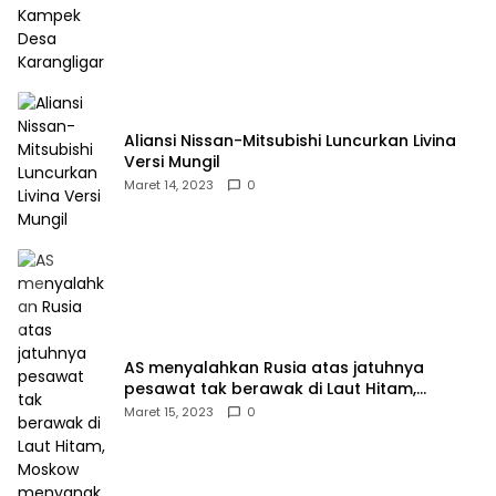
Aliansi Nissan-Mitsubishi Luncurkan Livina
Versi Mungil
Maret 14, 2023
0
AS menyalahkan Rusia atas jatuhnya
pesawat tak berawak di Laut Hitam,
Moskow menyangkal
Maret 15, 2023
0