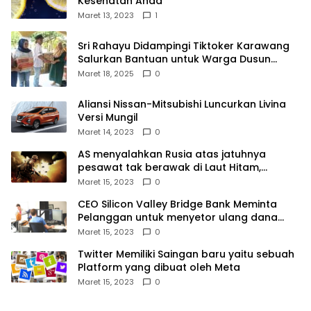
Kesehatan Anda
Maret 13, 2023
1
Sri Rahayu Didampingi Tiktoker Karawang
Salurkan Bantuan untuk Warga Dusun
Kampek Desa Karangligar
Maret 18, 2025
0
Aliansi Nissan-Mitsubishi Luncurkan Livina
Versi Mungil
Maret 14, 2023
0
AS menyalahkan Rusia atas jatuhnya
pesawat tak berawak di Laut Hitam,
Moskow menyangkal
Maret 15, 2023
0
CEO Silicon Valley Bridge Bank Meminta
Pelanggan untuk menyetor ulang dana
Mereka
Maret 15, 2023
0
Twitter Memiliki Saingan baru yaitu sebuah
Platform yang dibuat oleh Meta
Maret 15, 2023
0