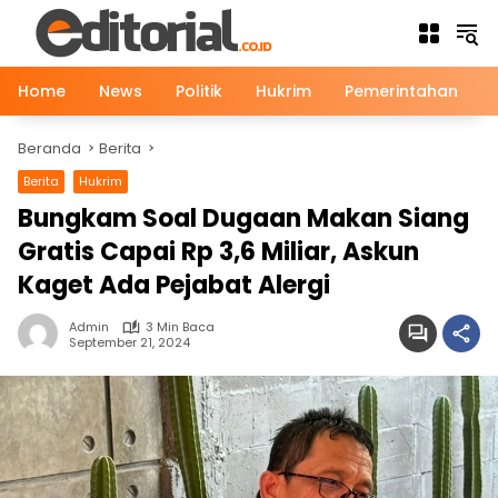
Langsung
ke
konten
Home
News
Politik
Hukrim
Pemerintahan
Beranda
Berita
Berita
Hukrim
Bungkam Soal Dugaan Makan Siang
Gratis Capai Rp 3,6 Miliar, Askun
Kaget Ada Pejabat Alergi
Admin
3 Min Baca
September 21, 2024