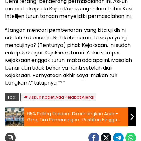
Demi terang-benderang permasalahan ini, Askun
meminta kepada Kejari Karawang dalam hal ini Kasi
Intelijen turun tangan menyelidiki permasalahan ini.
“Jangan mencari pembenaran, yang kita uji disini
adalah kebenaran. Nah kebenaran itu siapa yang
mengujinya? (Tentunya) pihak Kejaksaan. Ini sudah
cukup kok agar Kejaksaan turun. Kalau sampai
Kejaksaan enggak turun, maka ada apa ini. Masalah
benar dan tidak benar ya nanti setelah diuji
Kejaksaan. Pernyataan akhir saya ‘makan tuh
bungkam’,” tutupnya.***
Tag:
Askun Kaget Ada Pejabat Alergi
65% Polling Random Dimenangkan Acep-
Gina, Tim Pemenangan : Pastikan Hingga
Polosok Desa