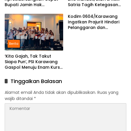
Bupati Jamin Hak
Satria Tagih Ketegasan
Pendidikan Karmila
Kejari Karawang
Kodim 0604/Karawang
Ingatkan Prajurit Hindari
Pelanggaran dan
Utamakan Disiplin
Berita
‘Kita Gajah, Tak Takut
Siapa Pun’, PSI Karawang
Gaspol Menuju Enam Kursi
DPRD
Tinggalkan Balasan
Alamat email Anda tidak akan dipublikasikan.
Ruas yang
wajib ditandai
*