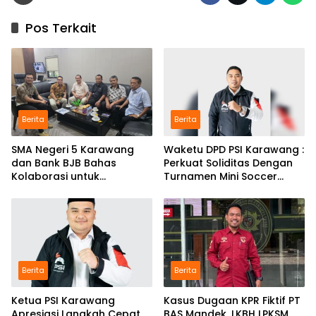
Pos Terkait
Berita
Berita
SMA Negeri 5 Karawang
Waketu DPD PSI Karawang :
dan Bank BJB Bahas
Perkuat Soliditas Dengan
Kolaborasi untuk
Turnamen Mini Soccer
Pengembangan Program
GAJAH CUP
Pendidikan
Berita
Berita
Ketua PSI Karawang
Kasus Dugaan KPR Fiktif PT
Apresiasi Langkah Cepat
BAS Mandek, LKBH LPKSM