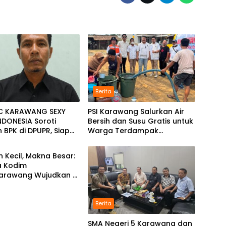
Berita
C KARAWANG SEXY
PSI Karawang Salurkan Air
DONESIA Soroti
Bersih dan Susu Gratis untuk
BPK di DPUPR, Siap
Warga Terdampak
k Kantor dan Lapor
Kekeringan di Karawang
i
Selatan
 Kecil, Makna Besar:
a Kodim
arawang Wujudkan 7
angkal Perjuangan
Berita
SMA Negeri 5 Karawang dan