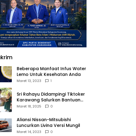
krim
Beberapa Manfaat Infus Water
Lemo Untuk Kesehatan Anda
Maret 13, 2023
1
Sri Rahayu Didampingi Tiktoker
Karawang Salurkan Bantuan
untuk Warga Dusun Kampek
Maret 18, 2025
0
Desa Karangligar
Aliansi Nissan-Mitsubishi
Luncurkan Livina Versi Mungil
Maret 14, 2023
0