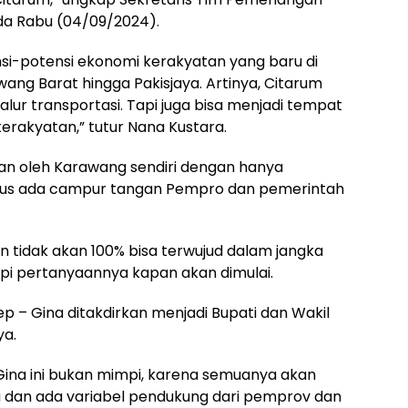
ada Rabu (04/09/2024).
nsi-potensi ekonomi kerakyatan yang baru di
ang Barat hingga Pakisjaya. Artinya, Citarum
lur transportasi. Tapi juga bisa menjadi tempat
kerakyatan,” tutur Nana Kustara.
akukan oleh Karawang sendiri dengan hanya
rus ada campur tangan Pempro dan pemerintah
kin tidak akan 100% bisa terwujud dalam jangka
pi pertanyaannya kapan akan dimulai.
 Acep – Gina ditakdirkan menjadi Bupati dan Wakil
ya.
 Gina ini bukan mimpi, karena semuanya akan
ya dan ada variabel pendukung dari pemprov dan