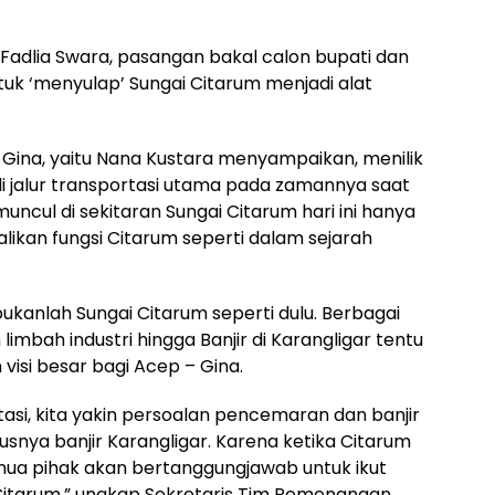
 Fadlia Swara, pasangan bakal calon bupati dan
untuk ‘menyulap’ Sungai Citarum menjadi alat
Gina, yaitu Nana Kustara menyampaikan, menilik
i jalur transportasi utama pada zamannya saat
uncul di sekitaran Sungai Citarum hari ini hanya
ikan fungsi Citarum seperti dalam sejarah
 bukanlah Sungai Citarum seperti dulu. Berbagai
imbah industri hingga Banjir di Karangligar tentu
visi besar bagi Acep – Gina.
tasi, kita yakin persoalan pencemaran dan banjir
ususnya banjir Karangligar. Karena ketika Citarum
emua pihak akan bertanggungjawab untuk ikut
itarum,” ungkap Sekretaris Tim Pemenangan