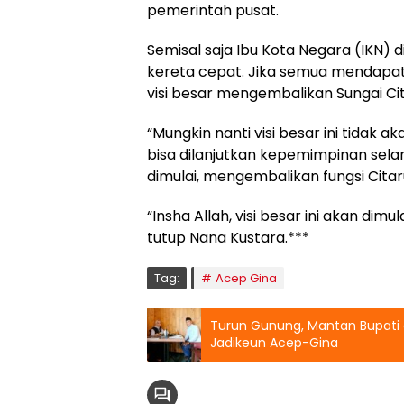
pemerintah pusat.
Semisal saja Ibu Kota Negara (IKN) 
kereta cepat. Jika semua mendapat
visi besar mengembalikan Sungai Cit
“Mungkin nanti visi besar ini tidak 
bisa dilanjutkan kepemimpinan selanj
dimulai, mengembalikan fungsi Citaru
“Insha Allah, visi besar ini akan dim
tutup Nana Kustara.***
Tag:
Acep Gina
Turun Gunung, Mantan Bupati
Jadikeun Acep-Gina