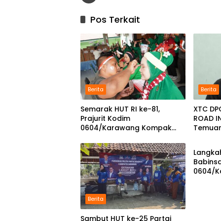
Pos Terkait
Berita
Berita
Semarak HUT RI ke-81,
XTC DP
Prajurit Kodim
ROAD IN
0604/Karawang Kompak
Temuan 
Berita
Bersama Keluarga
Gerudu
ke Kejat
Langkah
Babins
0604/K
Pilar P
Berita
Sambut HUT ke-25 Partai