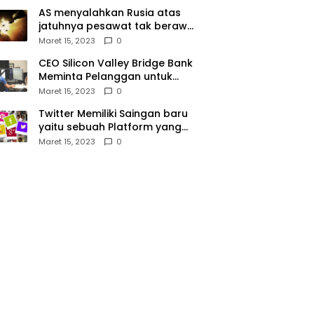
AS menyalahkan Rusia atas
jatuhnya pesawat tak berawak
di Laut Hitam, Moskow
Maret 15, 2023
0
menyangkal
CEO Silicon Valley Bridge Bank
Meminta Pelanggan untuk
menyetor ulang dana Mereka
Maret 15, 2023
0
Twitter Memiliki Saingan baru
yaitu sebuah Platform yang
dibuat oleh Meta
Maret 15, 2023
0