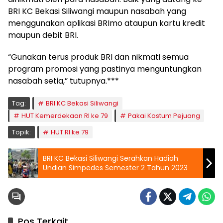
BRI KC Bekasi Siliwangi maupun nasabah yang
menggunakan aplikasi BRImo ataupun kartu kredit
maupun debit BRI.
“Gunakan terus produk BRI dan nikmati semua
program promosi yang pastinya menguntungkan
nasabah setia,” tutupnya.***
Tag:
BRI KC Bekasi Siliwangi
HUT Kemerdekaan RI ke 79
Pakai Kostum Pejuang
Topik:
HUT RI ke 79
BRI KC Bekasi Siliwangi Serahkan Hadiah
Undian Simpedes Semester 2 Tahun 2023
Pos Terkait