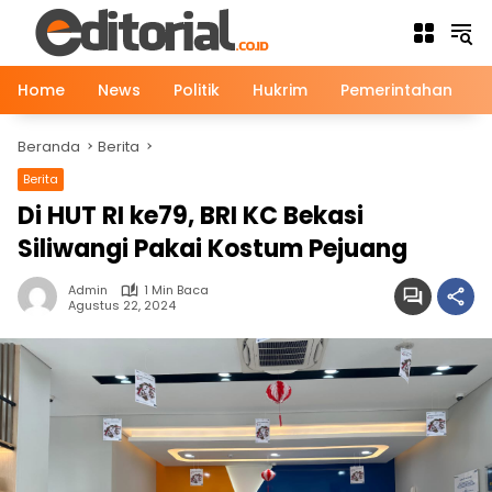
Langsung
ke
konten
Home
News
Politik
Hukrim
Pemerintahan
Beranda
Berita
Berita
Di HUT RI ke79, BRI KC Bekasi
Siliwangi Pakai Kostum Pejuang
Admin
1 Min Baca
Agustus 22, 2024