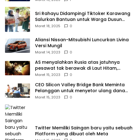
Sri Rahayu Didampingi Tiktoker Karawang
Salurkan Bantuan untuk Warga Dusun
Kampek Desa Karangligar
Maret 18, 2025
0
Aliansi Nissan-Mitsubishi Luncurkan Livina
Versi Mungil
Maret 14, 2023
0
AS menyalahkan Rusia atas jatuhnya
pesawat tak berawak di Laut Hitam,
Moskow menyangkal
Maret 15, 2023
0
CEO Silicon Valley Bridge Bank Meminta
Pelanggan untuk menyetor ulang dana
Mereka
Maret 15, 2023
0
Twitter Memiliki Saingan baru yaitu sebuah
Platform yang dibuat oleh Meta