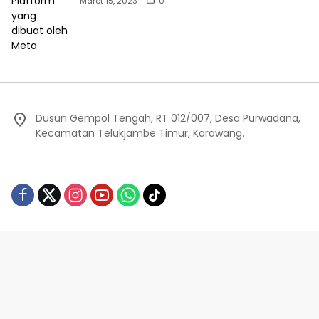
Maret 15, 2023
0
Dusun Gempol Tengah, RT 012/007, Desa Purwadana,
Kecamatan Telukjambe Timur, Karawang.
Redaksi
Privacy Policy
Indeks Berita
Pedoman Media Siber
©Editorial.co.id - 2024