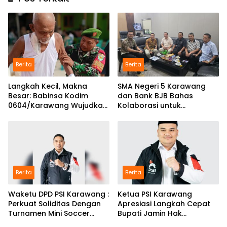
Berita
Berita
Langkah Kecil, Makna
SMA Negeri 5 Karawang
Besar: Babinsa Kodim
dan Bank BJB Bahas
0604/Karawang Wujudkan
Kolaborasi untuk
7 Pilar Pangkal Perjuangan
Pengembangan Program
Pendidikan
Berita
Berita
Waketu DPD PSI Karawang :
Ketua PSI Karawang
Perkuat Soliditas Dengan
Apresiasi Langkah Cepat
Turnamen Mini Soccer
Bupati Jamin Hak
GAJAH CUP
Pendidikan Karmila