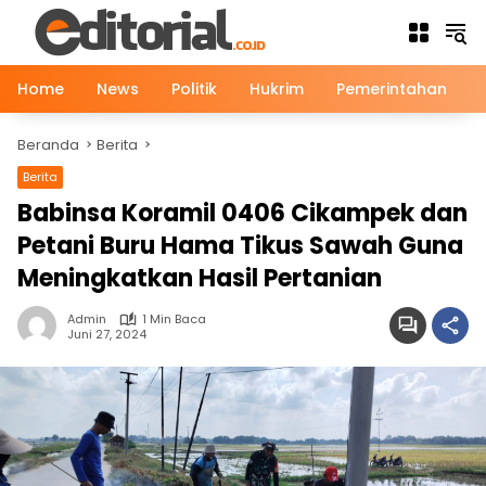
Langsung
ke
konten
Home
News
Politik
Hukrim
Pemerintahan
Beranda
Berita
Berita
Babinsa Koramil 0406 Cikampek dan
Petani Buru Hama Tikus Sawah Guna
Meningkatkan Hasil Pertanian
Admin
1 Min Baca
Juni 27, 2024