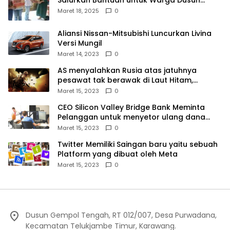
Kampek Desa Karangligar
Maret 18, 2025
0
Aliansi Nissan-Mitsubishi Luncurkan Livina
Versi Mungil
Maret 14, 2023
0
AS menyalahkan Rusia atas jatuhnya
pesawat tak berawak di Laut Hitam,
Moskow menyangkal
Maret 15, 2023
0
CEO Silicon Valley Bridge Bank Meminta
Pelanggan untuk menyetor ulang dana
Mereka
Maret 15, 2023
0
Twitter Memiliki Saingan baru yaitu sebuah
Platform yang dibuat oleh Meta
Maret 15, 2023
0
Dusun Gempol Tengah, RT 012/007, Desa Purwadana,
Kecamatan Telukjambe Timur, Karawang.