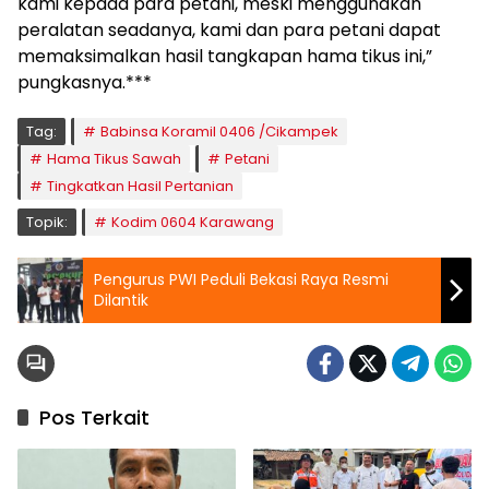
kami kepada para petani, meski menggunakan
peralatan seadanya, kami dan para petani dapat
memaksimalkan hasil tangkapan hama tikus ini,”
pungkasnya.***
Tag:
Babinsa Koramil 0406 /Cikampek
Hama Tikus Sawah
Petani
Tingkatkan Hasil Pertanian
Topik:
Kodim 0604 Karawang
Pengurus PWI Peduli Bekasi Raya Resmi
Dilantik
Pos Terkait