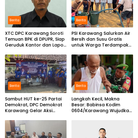
Berita
Berita
XTC DPC Karawang Soroti
PSI Karawang Salurkan Air
Temuan BPK di DPUPR, Siap
Bersih dan Susu Gratis
Geruduk Kantor dan Lapor
untuk Warga Terdampak
ke Kejati
Kekeringan di Karawang
Selatan
Berita
Berita
Sambut HUT ke-25 Partai
Langkah Kecil, Makna
Demokrat, DPC Demokrat
Besar: Babinsa Kodim
Karawang Gelar Aksi
0604/Karawang Wujudkan
Bersih Lingkungan di
7 Pilar Pangkal Perjuangan
Ciampel