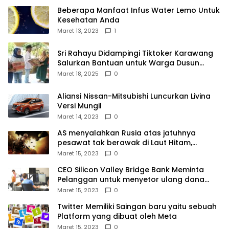
Beberapa Manfaat Infus Water Lemo Untuk
Kesehatan Anda
Maret 13, 2023
1
Sri Rahayu Didampingi Tiktoker Karawang
Salurkan Bantuan untuk Warga Dusun
Kampek Desa Karangligar
Maret 18, 2025
0
Aliansi Nissan-Mitsubishi Luncurkan Livina
Versi Mungil
Maret 14, 2023
0
AS menyalahkan Rusia atas jatuhnya
pesawat tak berawak di Laut Hitam,
Moskow menyangkal
Maret 15, 2023
0
CEO Silicon Valley Bridge Bank Meminta
Pelanggan untuk menyetor ulang dana
Mereka
Maret 15, 2023
0
Twitter Memiliki Saingan baru yaitu sebuah
Platform yang dibuat oleh Meta
Maret 15, 2023
0