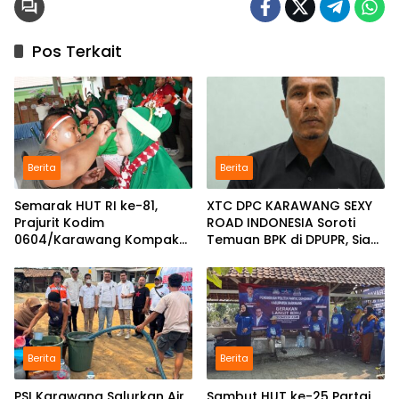
Pos Terkait
Berita
Berita
Semarak HUT RI ke-81,
XTC DPC KARAWANG SEXY
Prajurit Kodim
ROAD INDONESIA Soroti
0604/Karawang Kompak
Temuan BPK di DPUPR, Siap
Bersama Keluarga
Geruduk Kantor dan Lapor
ke Kejati
Berita
Berita
PSI Karawang Salurkan Air
Sambut HUT ke-25 Partai