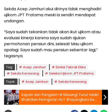
Sekda Acep Jamhuri akui dirinya tidak menghadiri
ujikom JPT Pratama meski ia sendiri mendapat
undangan.
“Saya sudah tekankan tidak akan ikut ujikom atau
evaluasi kinerja karena saya sudah ajukan
permohonan pensiun dini, selesai! Mau ujikom
apalagi. Saya sudah mau pensiun sebentar lagi,”
tegasnya.
Tag:
Acep Jamhuri
Dinilai Tabrak Etika
Sekda Karawang
Seleksi Ujikom JPT Pratama
Topik:
Acep Jamhuri
Sekda Karawang
Kapolri dan Pangdam III Siliwangi Turut Hadiri
Bhaktikes Peringatan HUT Bhayangkara ke
78 di Karawang