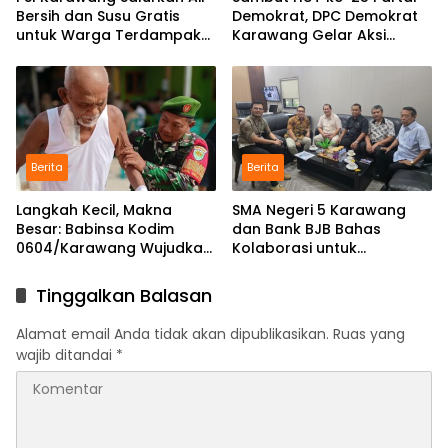
Bersih dan Susu Gratis
Demokrat, DPC Demokrat
untuk Warga Terdampak
Karawang Gelar Aksi
Kekeringan di Karawang
Bersih Lingkungan di
Selatan
Ciampel
Berita
Berita
Langkah Kecil, Makna
SMA Negeri 5 Karawang
Besar: Babinsa Kodim
dan Bank BJB Bahas
0604/Karawang Wujudkan
Kolaborasi untuk
7 Pilar Pangkal Perjuangan
Pengembangan Program
Pendidikan
Tinggalkan Balasan
Alamat email Anda tidak akan dipublikasikan.
Ruas yang
wajib ditandai
*