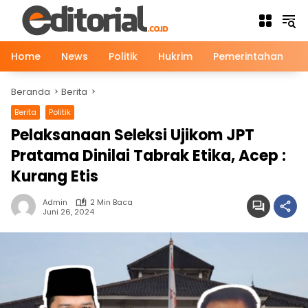
Langsung
ke
konten
Home
News
Politik
Hukrim
Pemerintahan
Beranda
Berita
Berita
Politik
Pelaksanaan Seleksi Ujikom JPT
Pratama Dinilai Tabrak Etika, Acep :
Kurang Etis
Admin
2 Min Baca
Juni 26, 2024