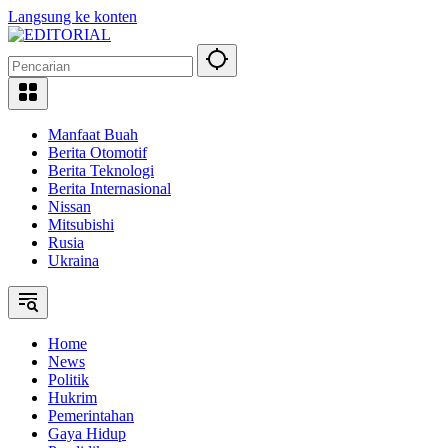
Langsung ke konten
Manfaat Buah
Berita Otomotif
Berita Teknologi
Berita Internasional
Nissan
Mitsubishi
Rusia
Ukraina
Home
News
Politik
Hukrim
Pemerintahan
Gaya Hidup