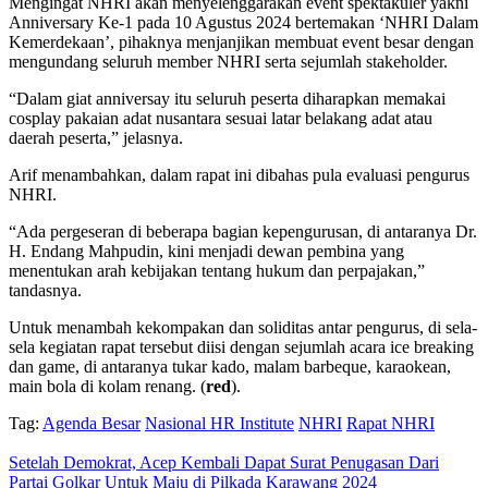
Mengingat NHRI akan menyelenggarakan event spektakuler yakni
Anniversary Ke-1 pada 10 Agustus 2024 bertemakan ‘NHRI Dalam
Kemerdekaan’, pihaknya menjanjikan membuat event besar dengan
mengundang seluruh member NHRI serta sejumlah stakeholder.
“Dalam giat anniversay itu seluruh peserta diharapkan memakai
cosplay pakaian adat nusantara sesuai latar belakang adat atau
daerah peserta,” jelasnya.
Arif menambahkan, dalam rapat ini dibahas pula evaluasi pengurus
NHRI.
“Ada pergeseran di beberapa bagian kepengurusan, di antaranya Dr.
H. Endang Mahpudin, kini menjadi dewan pembina yang
menentukan arah kebijakan tentang hukum dan perpajakan,”
tandasnya.
Untuk menambah kekompakan dan soliditas antar pengurus, di sela-
sela kegiatan rapat tersebut diisi dengan sejumlah acara ice breaking
dan game, di antaranya tukar kado, malam barbeque, karaokean,
main bola di kolam renang. (
red
).
Tag:
Agenda Besar
Nasional HR Institute
NHRI
Rapat NHRI
Setelah Demokrat, Acep Kembali Dapat Surat Penugasan Dari
Partai Golkar Untuk Maju di Pilkada Karawang 2024