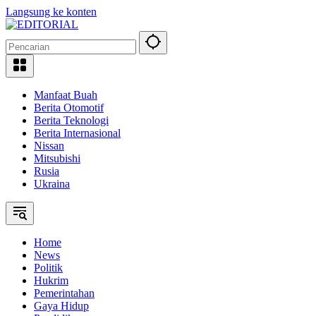
Langsung ke konten
Manfaat Buah
Berita Otomotif
Berita Teknologi
Berita Internasional
Nissan
Mitsubishi
Rusia
Ukraina
Home
News
Politik
Hukrim
Pemerintahan
Gaya Hidup