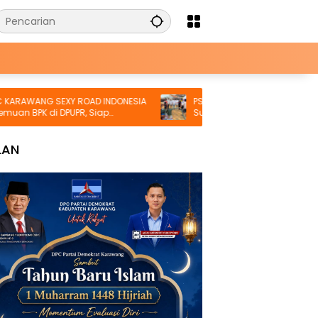
WANG SEXY ROAD INDONESIA
PSI Karawang Salurkan Air Bersih d
BPK di DPUPR, Siap
Susu Gratis untuk Warga Terdamp
 dan Lapor ke Kejati
Kekeringan di Karawang Selatan
LAN