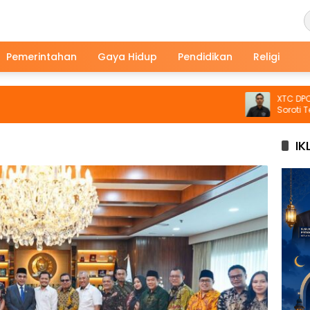
Pemerintahan
Gaya Hidup
Pendidikan
Religi
XTC DPC KARA
Soroti Temuan 
Geruduk Kantor
IK