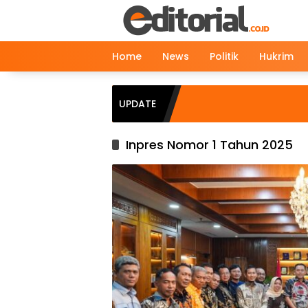
Langsung
ke
konten
Home
News
Politik
Hukrim
UPDATE
Inpres Nomor 1 Tahun 2025