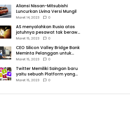
Aliansi Nissan-Mitsubishi
Luncurkan Livina Versi Mungil
Maret 14, 2023
0
AS menyalahkan Rusia atas
jatuhnya pesawat tak berawak
di Laut Hitam, Moskow
Maret 15, 2023
0
menyangkal
CEO Silicon Valley Bridge Bank
Meminta Pelanggan untuk
menyetor ulang dana Mereka
Maret 15, 2023
0
Twitter Memiliki Saingan baru
yaitu sebuah Platform yang
dibuat oleh Meta
Maret 15, 2023
0