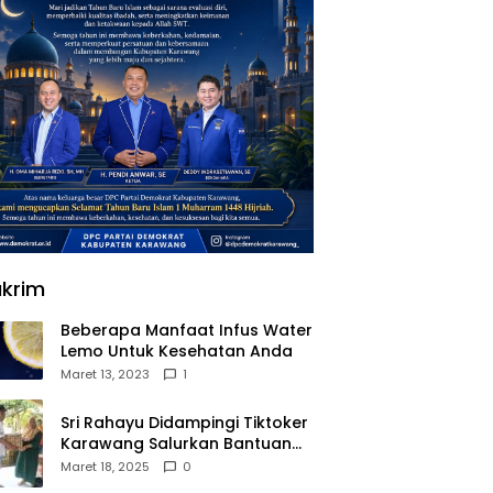
krim
Beberapa Manfaat Infus Water
Lemo Untuk Kesehatan Anda
Maret 13, 2023
1
Sri Rahayu Didampingi Tiktoker
Karawang Salurkan Bantuan
untuk Warga Dusun Kampek
Maret 18, 2025
0
Desa Karangligar