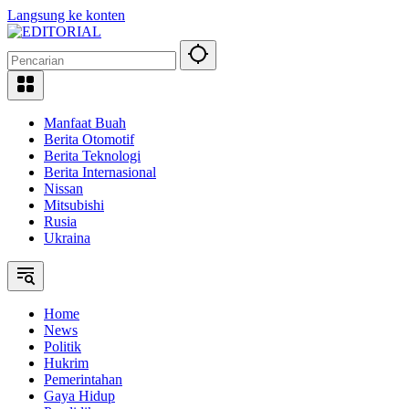
Langsung ke konten
Manfaat Buah
Berita Otomotif
Berita Teknologi
Berita Internasional
Nissan
Mitsubishi
Rusia
Ukraina
Home
News
Politik
Hukrim
Pemerintahan
Gaya Hidup