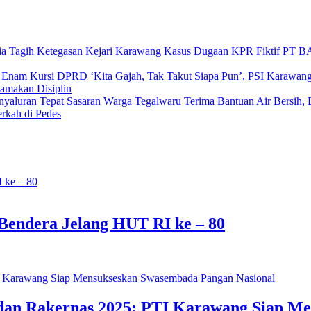
Kasus Dugaan KPR Fiktif PT B
‘Kita Gajah, Tak Takut Siapa Pun’, PSI Karaw
amakan Disiplin
Warga Tegalwaru Terima Bantuan Air Bersih, B
rkah di Pedes
endera Jelang HUT RI ke – 80
dan Rakernas 2025: PTI Karawang Siap M