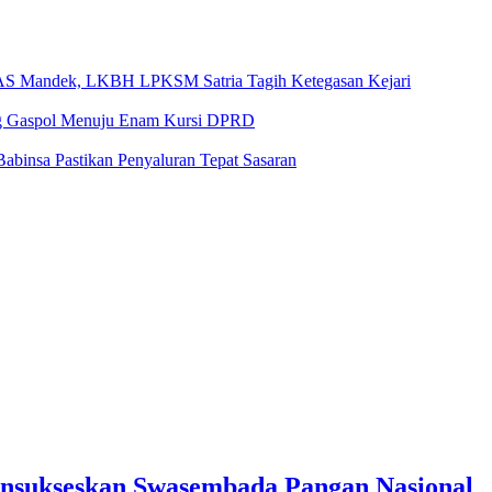
AS Mandek, LKBH LPKSM Satria Tagih Ketegasan Kejari
ang Gaspol Menuju Enam Kursi DPRD
abinsa Pastikan Penyaluran Tepat Sasaran
ensukseskan Swasembada Pangan Nasional