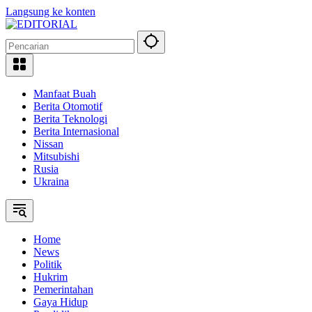
Langsung ke konten
Manfaat Buah
Berita Otomotif
Berita Teknologi
Berita Internasional
Nissan
Mitsubishi
Rusia
Ukraina
Home
News
Politik
Hukrim
Pemerintahan
Gaya Hidup