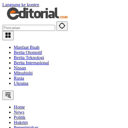
Langsung ke konten
Manfaat Buah
Berita Otomotif
Berita Teknologi
Berita Internasional
Nissan
Mitsubishi
Rusia
Ukraina
Home
News
Politik
Hukrim
Pemerintahan